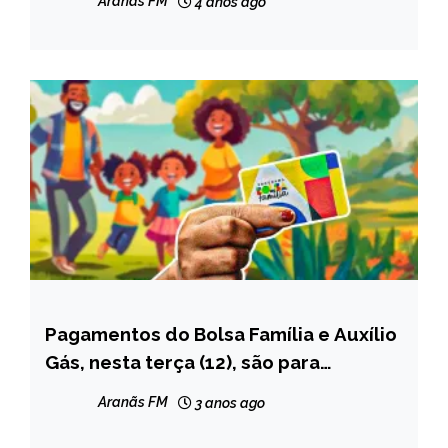
Aranãs FM
4 anos ago
Pagamentos do Bolsa Família e Auxílio
BRASIL
Gás, nesta terça (12), são para
CAPELINHA
beneficiários com NIS final 2
MINAS
Aranãs FM
3 anos ago
GERAIS