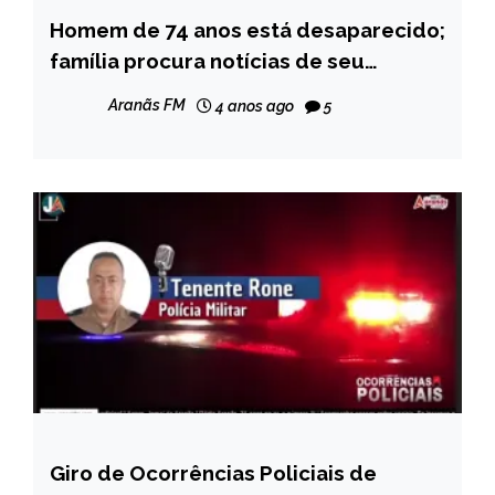
Homem de 74 anos está desaparecido;
CAPELINHA
família procura notícias de seu
NOTÍCIAS
paradeiro
Aranãs FM
4 anos ago
5
Giro de Ocorrências Policiais de
CAPELINHA