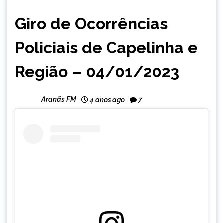
CAPELINHA
Giro de Ocorrências
NOTÍCIAS
Policiais de Capelinha e
Região – 04/01/2023
Aranãs FM
4 anos ago
7