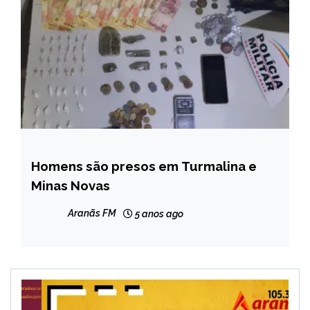
Homens são presos em Turmalina e
CAPELINHA
Minas Novas
MINAS
GERAIS
Aranãs FM
5 anos ago
NOTÍCIAS