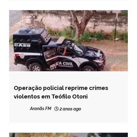
Operação policial reprime crimes
MINAS
GERAIS
violentos em Teófilo Otoni
NOTÍCIAS
Aranãs FM
2 anos ago