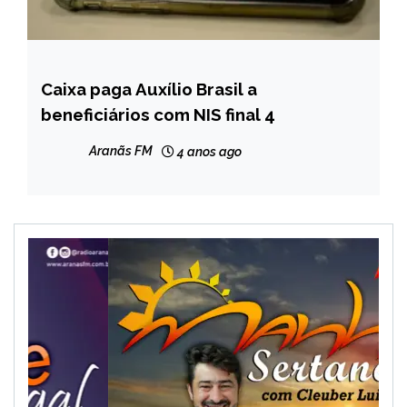
Caixa paga Auxílio Brasil a
BRASIL
beneficiários com NIS final 4
NOTÍCIAS
Aranãs FM
4 anos ago