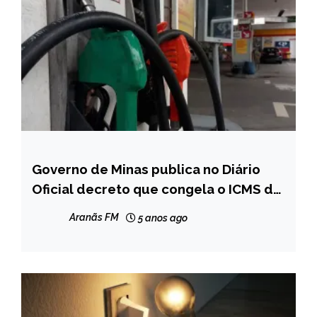
Governo de Minas publica no Diário
MINAS
GERAIS
Oficial decreto que congela o ICMS do
diesel a 14% por mais 60 dias
NOTÍCIAS
Aranãs FM
5 anos ago