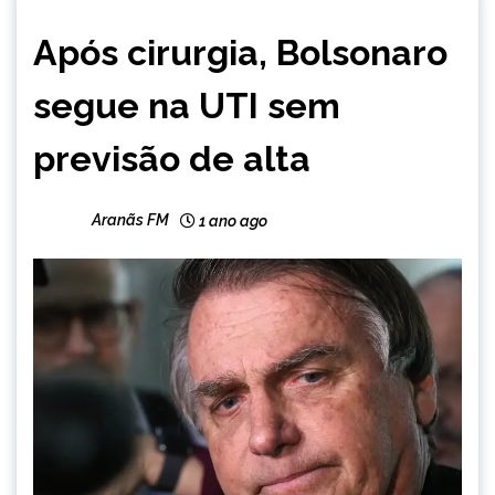
BRASIL
Após cirurgia, Bolsonaro
NOTÍCIAS
segue na UTI sem
previsão de alta
Aranãs FM
1 ano ago