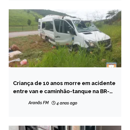
Criança de 10 anos morre em acidente
CAPELINHA
entre van e caminhão-tanque na BR-
MINAS
259
GERAIS
Aranãs FM
4 anos ago
NOTÍCIAS