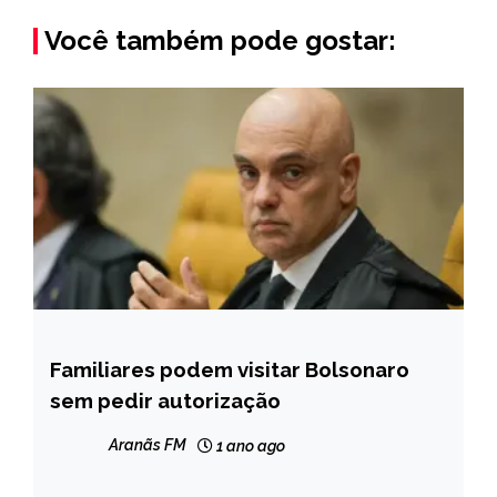
Você também pode gostar:
Familiares podem visitar Bolsonaro
BRASIL
sem pedir autorização
NOTÍCIAS
Aranãs FM
1 ano ago