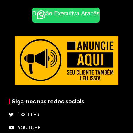
Direção Executiva Aranãs
Siga-nos nas redes sociais
⠀TWITTER
⠀YOUTUBE