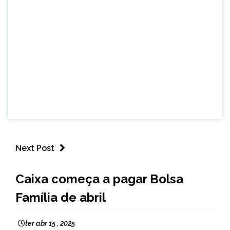
Next Post
BRASIL
Caixa começa a pagar Bolsa
NOTÍCIAS
Família de abril
ter abr 15 , 2025