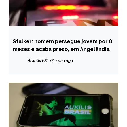
Stalker: homem persegue jovem por 8
CAPELINHA
meses e acaba preso, em Angelândia
MINAS
GERAIS
Aranãs FM
1 ano ago
NOTÍCIAS