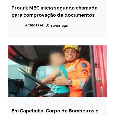
Prouni: MEC inicia segunda chamada
BRASIL
para comprovação de documentos
CAPELINHA
MINAS
Aranãs FM
3 anos ago
GERAIS
NOTÍCIAS
Em Capelinha, Corpo de Bombeiros é
CAPELINHA