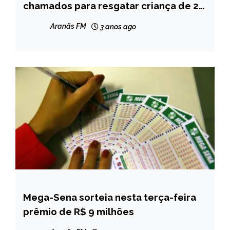
chamados para resgatar criança de 2
NOTÍCIAS
anos que se trancou dentro de um
Aranãs FM
3 anos ago
cômodo
Mega-Sena sorteia nesta terça-feira
BRASIL
prêmio de R$ 9 milhões
CAPELINHA