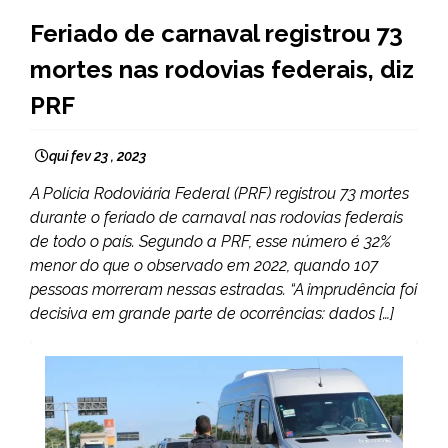
BRASIL
Feriado de carnaval registrou 73
NOTÍCIAS
mortes nas rodovias federais, diz
PRF
qui fev 23 , 2023
A Polícia Rodoviária Federal (PRF) registrou 73 mortes
durante o feriado de carnaval nas rodovias federais
de todo o país. Segundo a PRF, esse número é 32%
menor do que o observado em 2022, quando 107
pessoas morreram nessas estradas. “A imprudência foi
decisiva em grande parte de ocorrências: dados […]