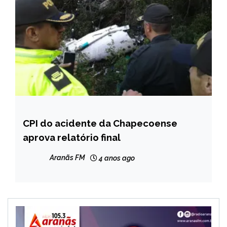
CPI do acidente da Chapecoense
BRASIL
aprova relatório final
NOTÍCIAS
Aranãs FM
4 anos ago