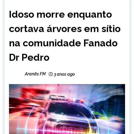
CAPELINHA
Idoso morre enquanto
NOTÍCIAS
cortava árvores em sítio
na comunidade Fanado
Dr Pedro
Aranãs FM
3 anos ago