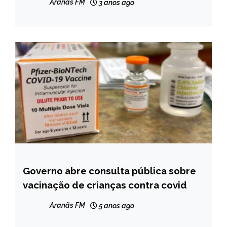
MINAS
Aranãs FM
3 anos ago
GERAIS
NOTÍCIAS
Governo abre consulta pública sobre
BRASIL
vacinação de crianças contra covid
NOTÍCIAS
Aranãs FM
5 anos ago