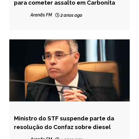
GERAIS
para cometer assalto em Carbonita
NOTÍCIAS
Aranãs FM
2 anos ago
Ministro do STF suspende parte da
BRASIL
resolução do Confaz sobre diesel
NOTÍCIAS