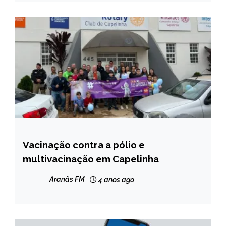
Vacinação contra a pólio e
CAPELINHA
multivacinação em Capelinha
NOTÍCIAS
Aranãs FM
4 anos ago