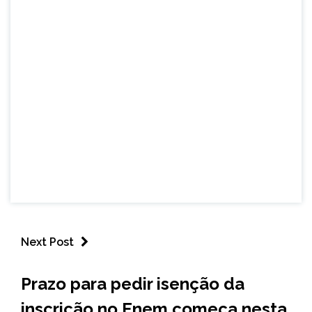
Next Post
BRASIL
Prazo para pedir isenção da
NOTÍCIAS
inscrição no Enem começa nesta