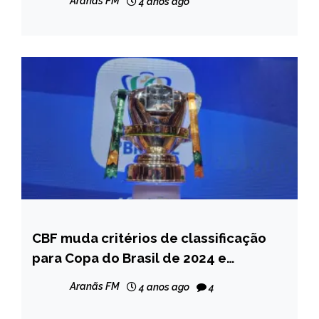
Aranãs FM
4 anos ago
CBF muda critérios de classificação
ESPORTES
para Copa do Brasil de 2024 e
NOTÍCIAS
fortalece federações; entenda
Aranãs FM
4 anos ago
4