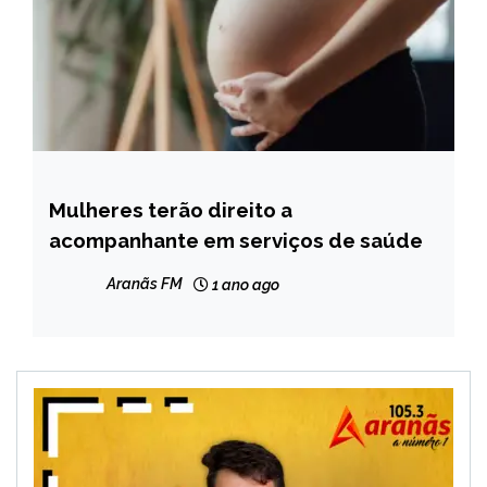
Mulheres terão direito a
CAPELINHA
acompanhante em serviços de saúde
MINAS
GERAIS
Aranãs FM
1 ano ago
NOTÍCIAS