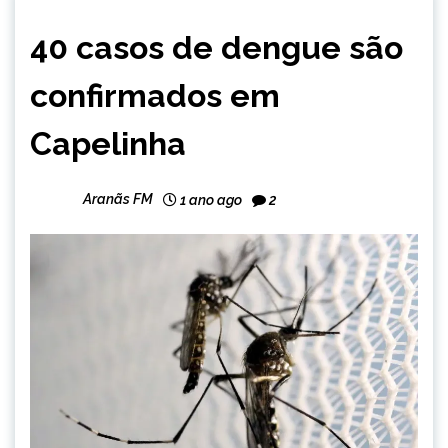
CAPELINHA
40 casos de dengue são
MINAS
GERAIS
confirmados em
NOTÍCIAS
Capelinha
Aranãs FM
1 ano ago
2