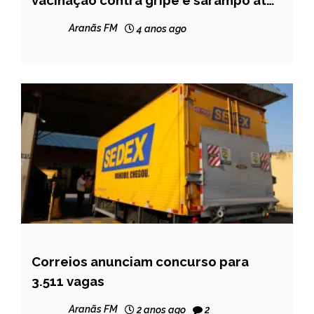
vacinação contra gripe e sarampo até
24 de junho
NOTÍCIAS
Aranãs FM
4 anos ago
Correios anunciam concurso para
BRASIL
3.511 vagas
NOTÍCIAS
Aranãs FM
2 anos ago
2