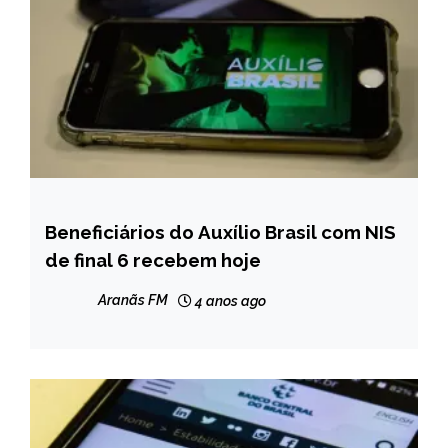
Beneficiários do Auxílio Brasil com NIS
BRASIL
de final 6 recebem hoje
NOTÍCIAS
Aranãs FM
4 anos ago