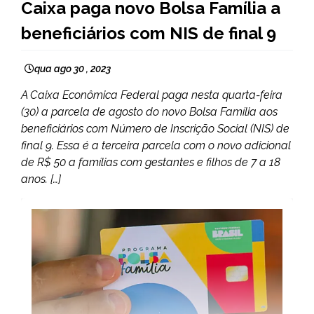
Caixa paga novo Bolsa Família a
CAPELINHA
beneficiários com NIS de final 9
MINAS
GERAIS
NOTÍCIAS
qua ago 30 , 2023
A Caixa Econômica Federal paga nesta quarta-feira
(30) a parcela de agosto do novo Bolsa Família aos
beneficiários com Número de Inscrição Social (NIS) de
final 9. Essa é a terceira parcela com o novo adicional
de R$ 50 a famílias com gestantes e filhos de 7 a 18
anos. […]