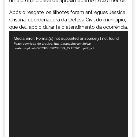
uma profundidade de aproximadamente 40 metros.
Após o resgate, os filhotes foram entregues Jéssica
Cristina, coordenadora da Defesa Civil do município,
que deu apoio durante o atendimento da ocorrência.
Tocador
Media error: Format(s) not supported or source(s) not found
de
Fazer download do arquivo: http://aranasfm.com.br/wp-
vídeo
content/uploads/2023/08/20230829_2213262.mp4?_=1