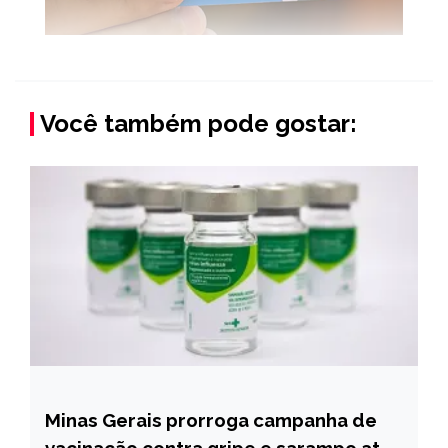
Você também pode gostar:
Minas Gerais prorroga campanha de
MINAS
GERAIS