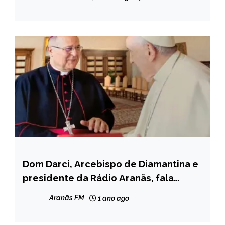
Dom Darci, Arcebispo de Diamantina e
INTERNACIONAL
presidente da Rádio Aranãs, fala
NOTÍCIAS
sobre o Conclave
Aranãs FM
1 ano ago