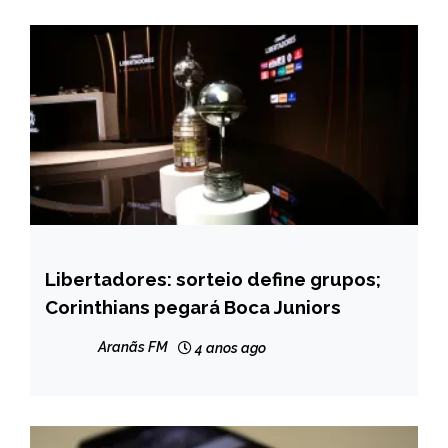
Libertadores: sorteio define grupos;
ESPORTES
Corinthians pegará Boca Juniors
NOTÍCIAS
Aranãs FM
4 anos ago