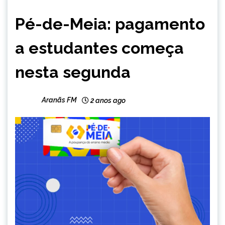
BRASIL
Pé-de-Meia: pagamento
NOTÍCIAS
a estudantes começa
nesta segunda
Aranãs FM
2 anos ago