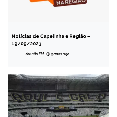
Notícias de Capelinha e Região –
CAPELINHA
19/09/2023
MINAS
GERAIS
Aranãs FM
3 anos ago
NOTÍCIAS