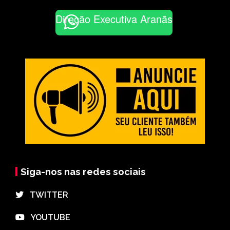
Direção Executiva Aranãs
Siga-nos nas redes sociais
⠀TWITTER
⠀YOUTUBE