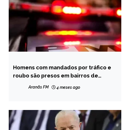
Homens com mandados por tráfico e
CAPELINHA
roubo são presos em bairros de
NOTÍCIAS
Capelinha
Aranãs FM
4 meses ago