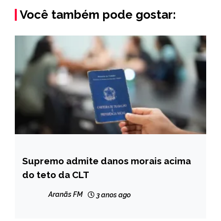
Você também pode gostar:
Supremo admite danos morais acima
BRASIL
do teto da CLT
NOTÍCIAS
Aranãs FM
3 anos ago