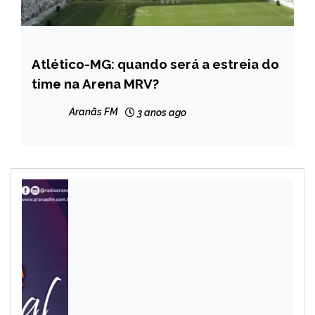
Atlético-MG: quando será a estreia do
ESPORTES
time na Arena MRV?
NOTÍCIAS
Aranãs FM
3 anos ago