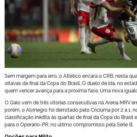
Sem margem para erro, o Atlético encara o CRB, nesta quar
oitavas de final da Copa do Brasil. O duelo de ida, no est
quem vencer avança para a próxima fase. Uma nova igualda
O Galo vem de três vitórias consecutivas na Arena MRV em
porém, o Alvinegro foi derrotado pelo Criciúma por 2 a 1, 
classificação inédita às quartas de final da Copa do Brasil
para o Operário-PR, no último compromisso pela Série B.
Opções para Milito