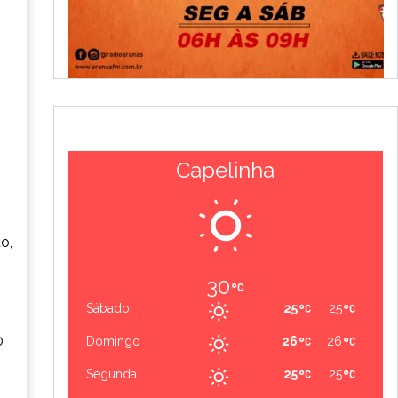
Capelinha
o,
30
Sábado
25
25
0
Domingo
26
26
Segunda
25
25