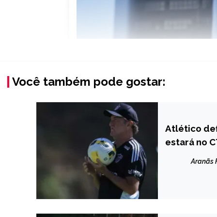
Você também pode gostar:
Atlético de
ESPORTES
estará no C
Aranãs