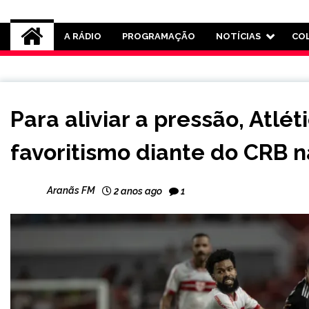
Rádio Aranãs 105.3
A RÁDIO
PROGRAMAÇÃO
NOTÍCIAS
CO
ESPORTES
Para aliviar a pressão, Atlét
favoritismo diante do CRB n
Aranãs FM
2 anos ago
1