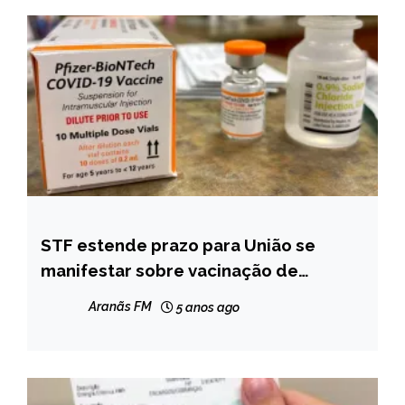
STF estende prazo para União se
BRASIL
manifestar sobre vacinação de
NOTÍCIAS
crianças
Aranãs FM
5 anos ago