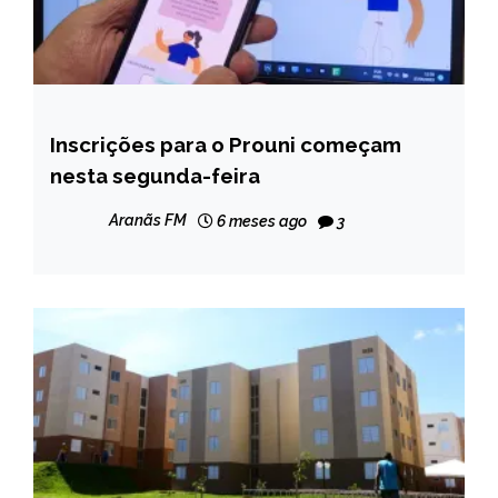
Inscrições para o Prouni começam
BRASIL
nesta segunda-feira
NOTÍCIAS
Aranãs FM
6 meses ago
3