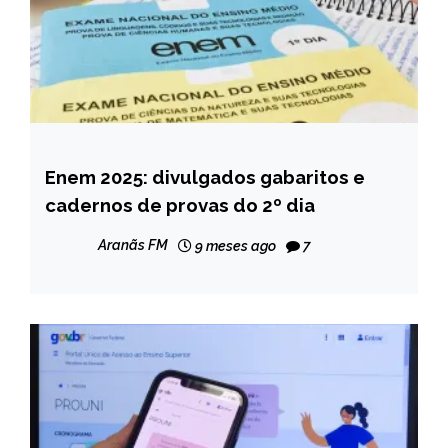
Enem 2025: divulgados gabaritos e
BRASIL
cadernos de provas do 2º dia
NOTÍCIAS
Aranãs FM
9 meses ago
7