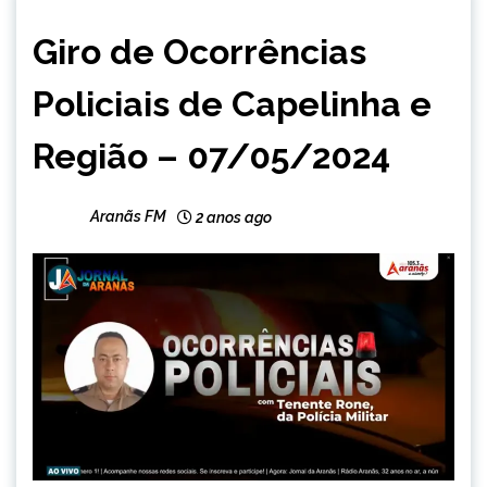
CAPELINHA
Giro de Ocorrências
MINAS
GERAIS
Policiais de Capelinha e
NOTÍCIAS
Região – 07/05/2024
Aranãs FM
2 anos ago