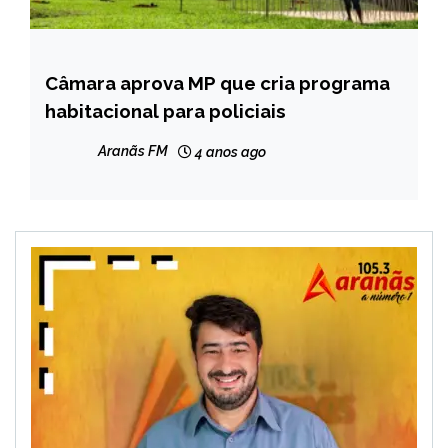
Câmara aprova MP que cria programa
BRASIL
habitacional para policiais
NOTÍCIAS
Aranãs FM
4 anos ago