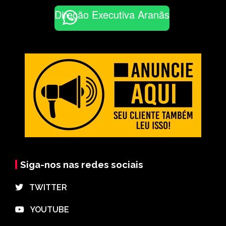
Direção Executiva Aranãs
Siga-nos nas redes sociais
⠀TWITTER
⠀YOUTUBE