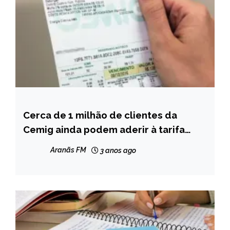
Cerca de 1 milhão de clientes da
CAPELINHA
Cemig ainda podem aderir à tarifa
MINAS
social e ter desconto de até 65% na
GERAIS
Aranãs FM
3 anos ago
conta de energia elétrica
NOTÍCIAS