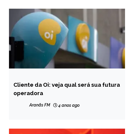
Cliente da Oi: veja qual será sua futura
BRASIL
operadora
CAPELINHA
NOTÍCIAS
Aranãs FM
4 anos ago