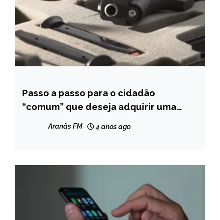
Passo a passo para o cidadão
CAPELINHA
“comum” que deseja adquirir uma
NOTÍCIAS
arma de fogo para defesa pessoal
Aranãs FM
4 anos ago