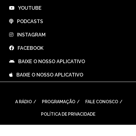
⠀YOUTUBE
⠀PODCASTS
⠀INSTAGRAM
⠀FACEBOOK
⠀BAIXE O NOSSO APLICATIVO
⠀BAIXE O NOSSO APLICATIVO
A RÁDIO
PROGRAMAÇÃO
FALE CONOSCO
POLÍTICA DE PRIVACIDADE
WordPress Theme: Seek by
ThemeInWP