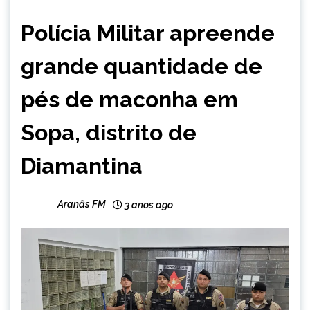
MINAS
Polícia Militar apreende
GERAIS
NOTÍCIAS
grande quantidade de
pés de maconha em
Sopa, distrito de
Diamantina
Aranãs FM
3 anos ago