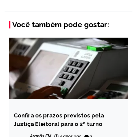
Você também pode gostar:
Confira os prazos previstos pela
BRASIL
Justiça Eleitoral para o 2º turno
NOTÍCIAS
Aranãs FM
4 anos ago
9