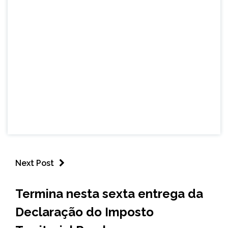
Next Post
BRASIL
Termina nesta sexta entrega da
CAPELINHA
Declaração do Imposto
MINAS
GERAIS