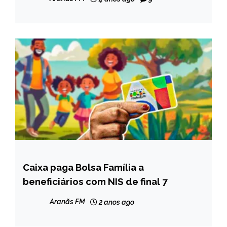
Caixa paga Bolsa Família a
BRASIL
beneficiários com NIS de final 7
NOTÍCIAS
Aranãs FM
2 anos ago