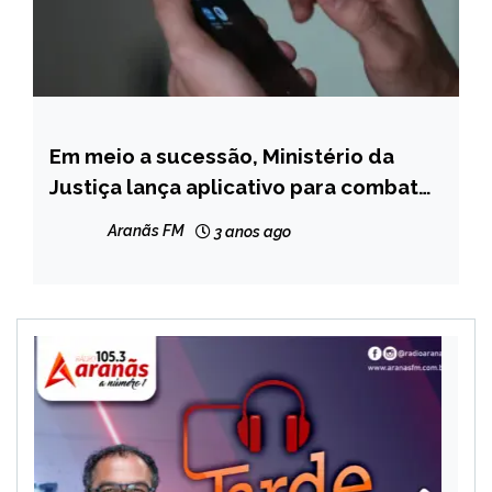
Em meio a sucessão, Ministério da
BRASIL
Justiça lança aplicativo para combater
NOTÍCIAS
roubo de celular
Aranãs FM
3 anos ago