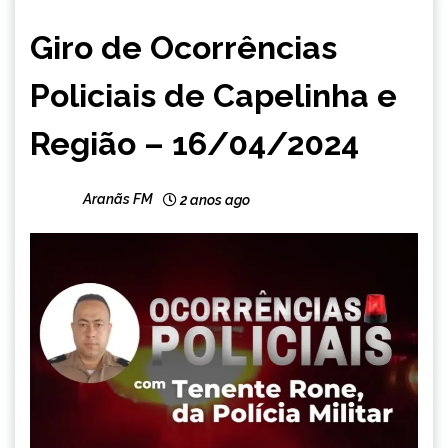
CAPELINHA
Giro de Ocorrências
MINAS
GERAIS
Policiais de Capelinha e
NOTÍCIAS
Região – 16/04/2024
Aranãs FM
2 anos ago