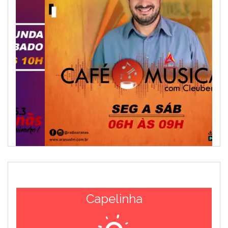
surpreenderam o proprietário e um
visitante. As vítimas foram agredidas
com coronhadas e tiveram R$250 reais
e um celular roubados. Após a fuga
dos bandidos, as vítimas foram
socorridas por vizinhos e levadas para
o hospital Dr Afonso Pavie. O idoso não
resistiu aos ferimentos e morreu.
Ainda conforme a PM, durante
diligências, um dos homens foi
encontrado e preso. A Polícia Civil
segue com as investigações para
identificar os outros dois suspeitos.
Capelinha