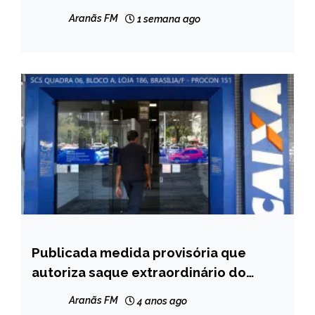
mil
NOTÍCIAS
Aranãs FM
1 semana ago
Publicada medida provisória que
BRASIL
autoriza saque extraordinário do
NOTÍCIAS
FGTS
Aranãs FM
4 anos ago