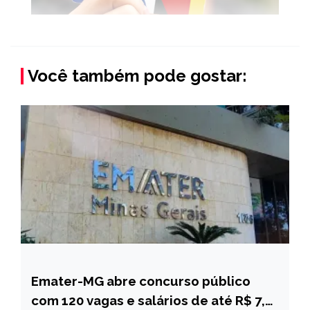
Você também pode gostar:
Emater-MG abre concurso público
MINAS
GERAIS
com 120 vagas e salários de até R$ 7,3