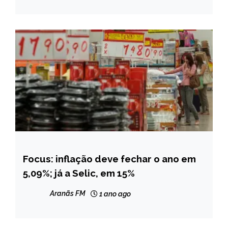
Focus: inflação deve fechar o ano em
BRASIL
5,09%; já a Selic, em 15%
NOTÍCIAS
Aranãs FM
1 ano ago