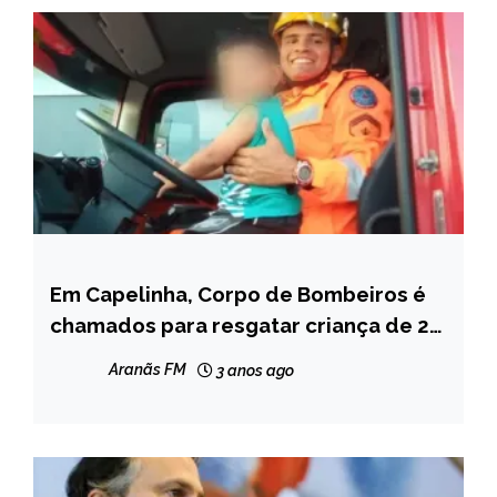
Em Capelinha, Corpo de Bombeiros é
CAPELINHA
chamados para resgatar criança de 2
NOTÍCIAS
anos que se trancou dentro de um
Aranãs FM
3 anos ago
cômodo