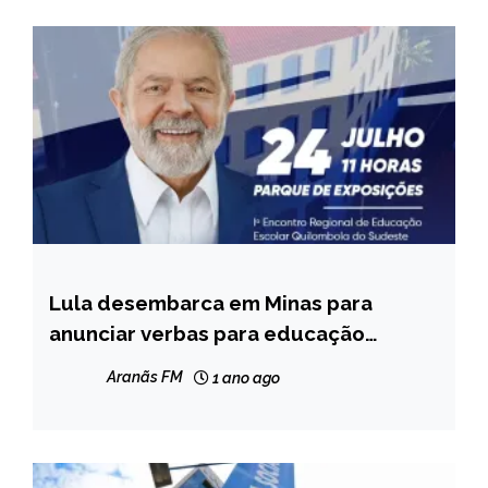
Lula desembarca em Minas para
BRASIL
anunciar verbas para educação
NOTÍCIAS
indígena e quilombola
Aranãs FM
1 ano ago