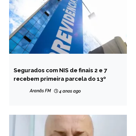
Segurados com NIS de finais 2 e 7
BRASIL
recebem primeira parcela do 13º
NOTÍCIAS
Aranãs FM
4 anos ago