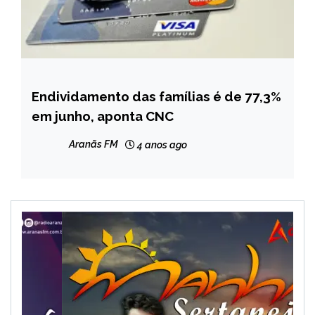
Endividamento das famílias é de 77,3%
BRASIL
em junho, aponta CNC
NOTÍCIAS
Aranãs FM
4 anos ago