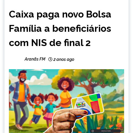
BRASIL
Caixa paga novo Bolsa
NOTÍCIAS
Família a beneficiários
com NIS de final 2
Aranãs FM
2 anos ago