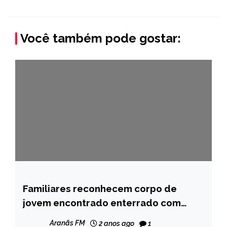
Você também pode gostar:
Familiares reconhecem corpo de
MINAS
GERAIS
jovem encontrado enterrado com
sinais de tortura em Teófilo Otoni
NOTÍCIAS
Aranãs FM
2 anos ago
1