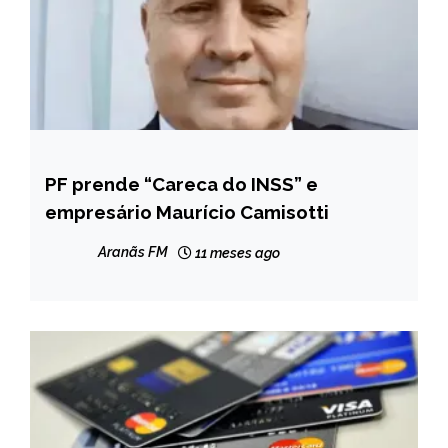
PF prende “Careca do INSS” e
BRASIL
empresário Maurício Camisotti
NOTÍCIAS
Aranãs FM
11 meses ago