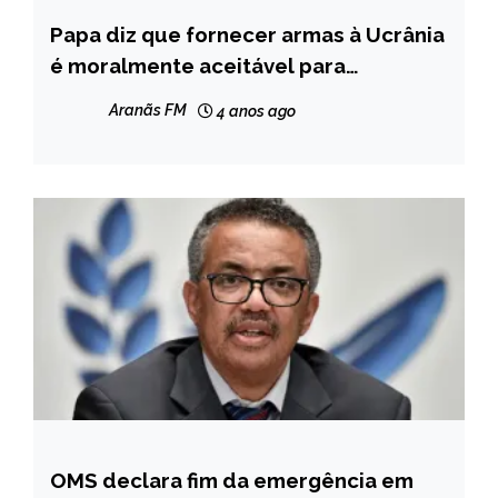
Papa diz que fornecer armas à Ucrânia
INTERNACIONAL
é moralmente aceitável para
NOTÍCIAS
autodefesa
Aranãs FM
4 anos ago
OMS declara fim da emergência em
BRASIL