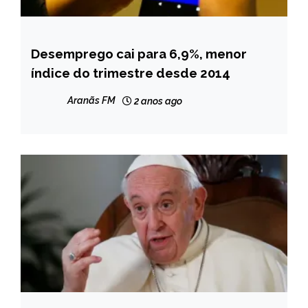
Desemprego cai para 6,9%, menor
BRASIL
índice do trimestre desde 2014
NOTÍCIAS
Aranãs FM
2 anos ago