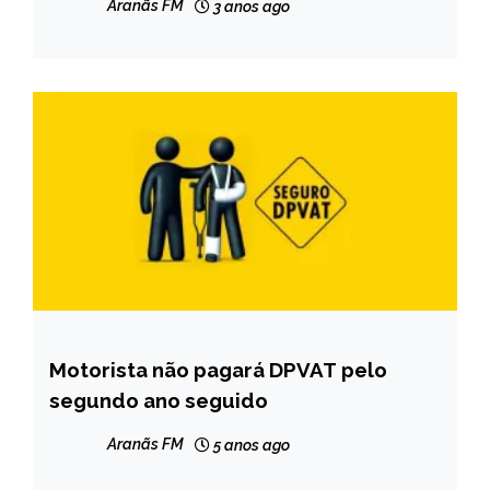
Aranãs FM
3 anos ago
Motorista não pagará DPVAT pelo
BRASIL
segundo ano seguido
NOTÍCIAS
Aranãs FM
5 anos ago