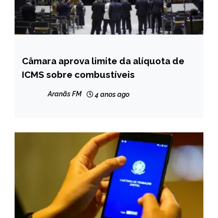
Câmara aprova limite da alíquota de
BRASIL
ICMS sobre combustíveis
NOTÍCIAS
Aranãs FM
4 anos ago