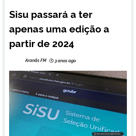
BRASIL
Sisu passará a ter
CAPELINHA
MINAS
apenas uma edição a
GERAIS
NOTÍCIAS
partir de 2024
Aranãs FM
3 anos ago