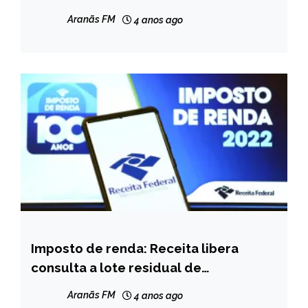
Aranãs FM
4 anos ago
Imposto de renda: Receita libera
BRASIL
consulta a lote residual de
NOTÍCIAS
restituição; veja se está no grupo
Aranãs FM
4 anos ago