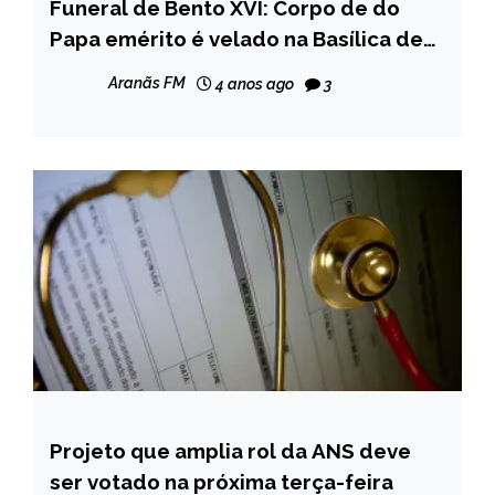
Funeral de Bento XVI: Corpo de do
INTERNACIONAL
Papa emérito é velado na Basílica de
NOTÍCIAS
São Pedro
Aranãs FM
4 anos ago
3
Projeto que amplia rol da ANS deve
BRASIL
ser votado na próxima terça-feira
NOTÍCIAS