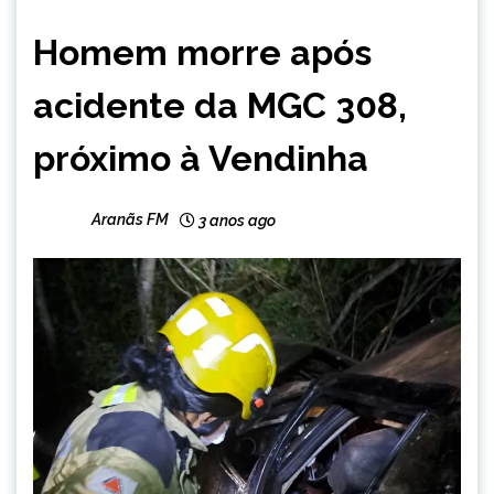
CAPELINHA
Homem morre após
NOTÍCIAS
acidente da MGC 308,
próximo à Vendinha
Aranãs FM
3 anos ago