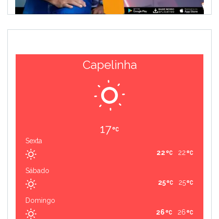
Capelinha
17
Sexta
22
22
Sábado
25
25
Domingo
26
26