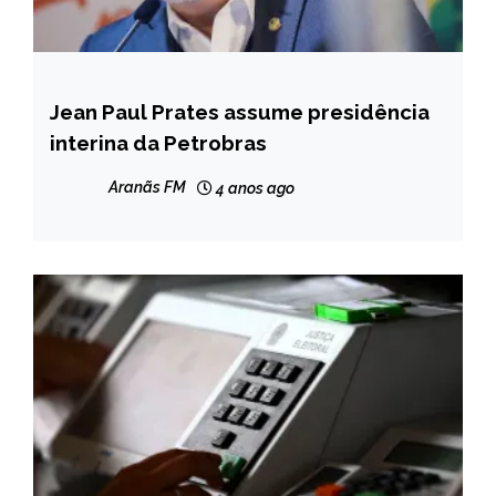
Jean Paul Prates assume presidência
BRASIL
interina da Petrobras
NOTÍCIAS
Aranãs FM
4 anos ago