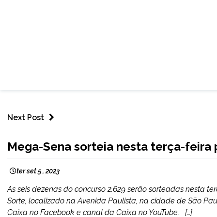
Next Post
BRASIL
Mega-Sena sorteia nesta terça-feir
CAPELINHA
MINAS
ter set 5 , 2023
GERAIS
NOTÍCIAS
As seis dezenas do concurso 2.629 serão sorteadas nesta terça-
Sorte, localizado na Avenida Paulista, na cidade de São Pau
Caixa no Facebook e canal da Caixa no YouTube. […]