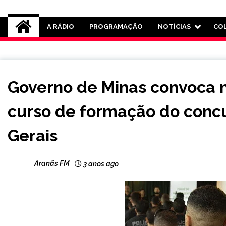
Rádio Aranãs 105.3
A RÁDIO
PROGRAMAÇÃO
NOTÍCIAS
CO
CAPELINHA
Governo de Minas convoca m
MINAS
GERAIS
curso de formação do concu
NOTÍCIAS
Gerais
Aranãs FM
3 anos ago