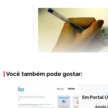
Você também pode gostar:
Em Portal Ú
BRASIL
NOTÍCIAS
Aranãs