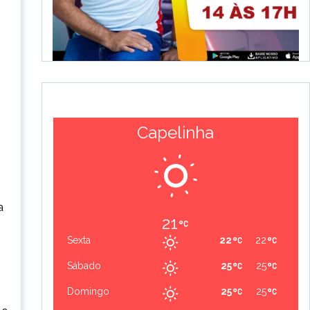
Capelinha
a
21
Sexta
22
22
o
Sábado
25
25
Domingo
25
25