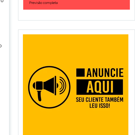
 o
Previsão completa
o