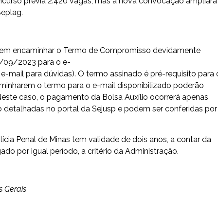
ncurso previa 2.420 vagas, mas a nova convocação ampliará
Seplag.
vem encaminhar o Termo de Compromisso devidamente
4/09/2023 para o e-
e-mail para dúvidas). O termo assinado é pré-requisito para 
aminharem o termo para o e-mail disponibilizado poderão
 Neste caso, o pagamento da Bolsa Auxílio ocorrerá apenas
 detalhadas no portal da Sejusp e podem ser conferidas por
ícia Penal de Minas tem validade de dois anos, a contar da
o por igual período, a critério da Administração.
 Gerais