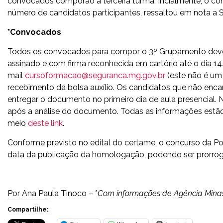
convocados comporão a terceira turma. Incialmente, o co
número de candidatos participantes, ressaltou em nota a 
*Convocados
Todos os convocados para compor o 3º Grupamento de
assinado e com firma reconhecida em cartório até o dia 1
mail
cursoformacao@seguranca.mg.gov.br
(este não é um 
recebimento da bolsa auxílio. Os candidatos que não enc
entregar o documento no primeiro dia de aula presencial.
após a análise do documento. Todas as informações estão
meio
deste link
.
Conforme previsto no edital do certame, o concurso da Pol
data da publicação da homologação, podendo ser prorrogad
Por Ana Paula Tinoco – *
Com informações de Agência Minas
Compartilhe: