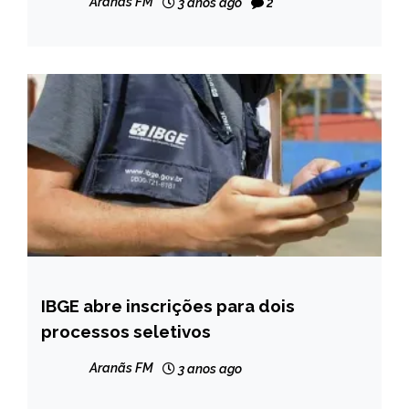
Aranãs FM
3 anos ago
2
NOTÍCIAS
IBGE abre inscrições para dois
CAPELINHA
processos seletivos
MINAS
GERAIS
Aranãs FM
3 anos ago
NOTÍCIAS