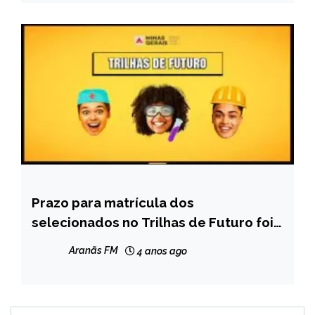
Prazo para matrícula dos
MINAS
GERAIS
selecionados no Trilhas de Futuro foi
prorrogado até o dia 11/5
NOTÍCIAS
Aranãs FM
4 anos ago