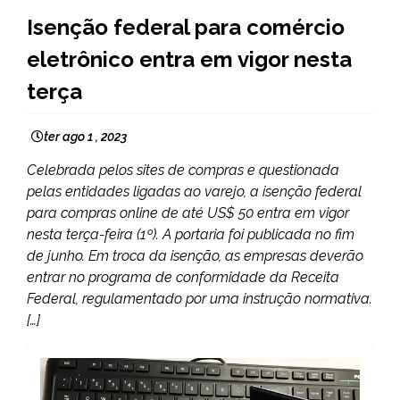
BRASIL
Isenção federal para comércio
CAPELINHA
eletrônico entra em vigor nesta
MINAS
GERAIS
terça
NOTÍCIAS
ter ago 1 , 2023
Celebrada pelos sites de compras e questionada
pelas entidades ligadas ao varejo, a isenção federal
para compras online de até US$ 50 entra em vigor
nesta terça-feira (1º). A portaria foi publicada no fim
de junho. Em troca da isenção, as empresas deverão
entrar no programa de conformidade da Receita
Federal, regulamentado por uma instrução normativa.
[…]