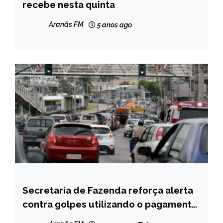
recebe nesta quinta
NOTÍCIAS
Aranãs FM
5 anos ago
Secretaria de Fazenda reforça alerta
CAPELINHA
contra golpes utilizando o pagamento
MINAS
do IPVA
GERAIS