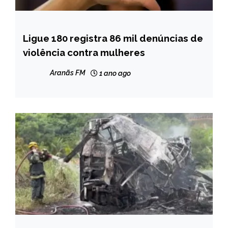
Ligue 180 registra 86 mil denúncias de
BRASIL
violência contra mulheres
NOTÍCIAS
Aranãs FM
1 ano ago