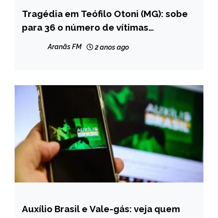
Tragédia em Teófilo Otoni (MG): sobe
MINAS
GERAIS
para 36 o número de vítimas
identificadas do acidente
Aranãs FM
2 anos ago
Auxílio Brasil e Vale-gás: veja quem
BRASIL