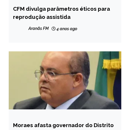
CFM divulga parâmetros éticos para
BRASIL
reprodução assistida
NOTÍCIAS
Aranãs FM
4 anos ago
Moraes afasta governador do Distrito
BRASIL