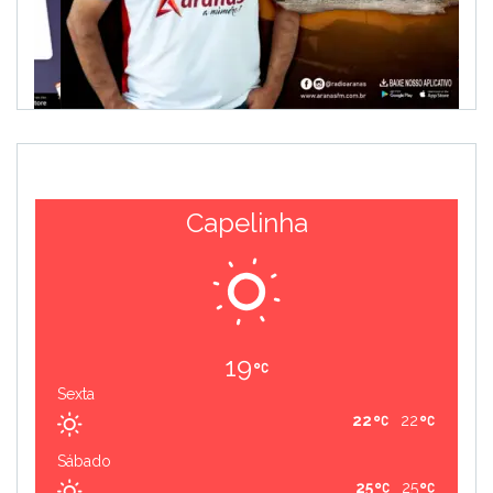
Capelinha
19
Sexta
22
22
Sábado
25
25