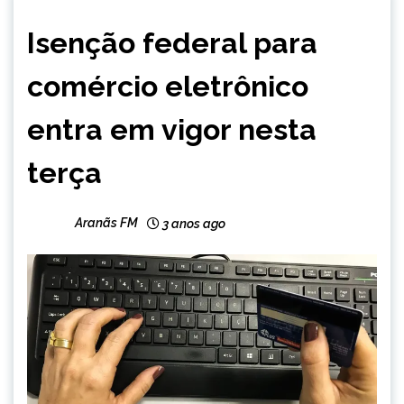
BRASIL
Isenção federal para
CAPELINHA
MINAS
comércio eletrônico
GERAIS
NOTÍCIAS
entra em vigor nesta
terça
Aranãs FM
3 anos ago