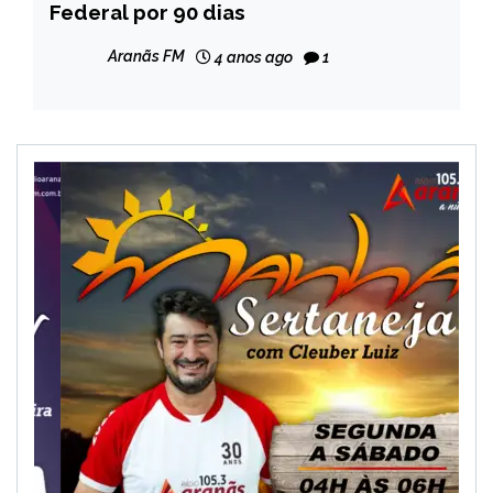
Federal por 90 dias
NOTÍCIAS
Aranãs FM
4 anos ago
1