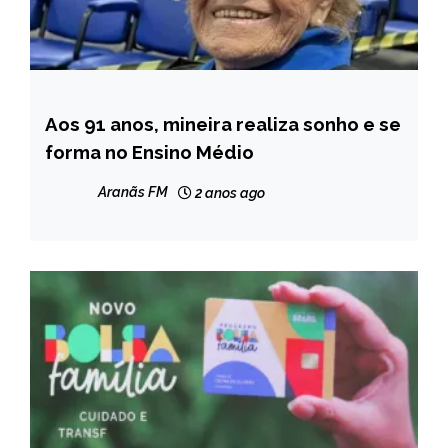
Aos 91 anos, mineira realiza sonho e se
MINAS
GERAIS
forma no Ensino Médio
Aranãs FM
2 anos ago