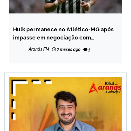
Hulk permanece no Atlético-MG após
ESPORTES
impasse em negociação com
NOTÍCIAS
Fluminense
Aranãs FM
7 meses ago
5