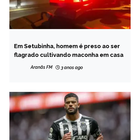
Em Setubinha, homem é preso ao ser
CAPELINHA
flagrado cultivando maconha em casa
MINAS
GERAIS
Aranãs FM
3 anos ago
NOTÍCIAS