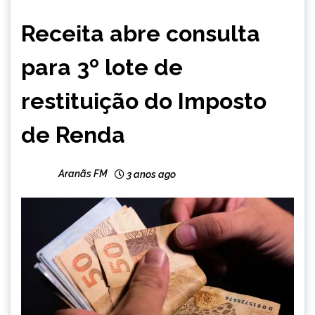
BRASIL
Receita abre consulta
NOTÍCIAS
para 3º lote de
restituição do Imposto
de Renda
Aranãs FM
3 anos ago