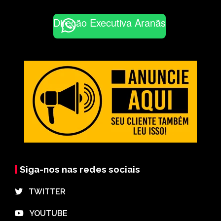
Direção Executiva Aranãs
Siga-nos nas redes sociais
⠀TWITTER
⠀YOUTUBE