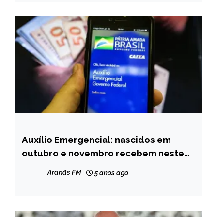
Auxílio Emergencial: nascidos em
BRASIL
outubro e novembro recebem neste
NOTÍCIAS
sábado
Aranãs FM
5 anos ago