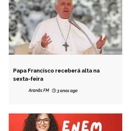
Papa Francisco receberá alta na
INTERNACIONAL
sexta-feira
NOTÍCIAS
Aranãs FM
3 anos ago