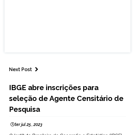
Next Post
BRASIL
IBGE abre inscrições para
NOTÍCIAS
seleção de Agente Censitário de
Pesquisa
ter jul 25 , 2023