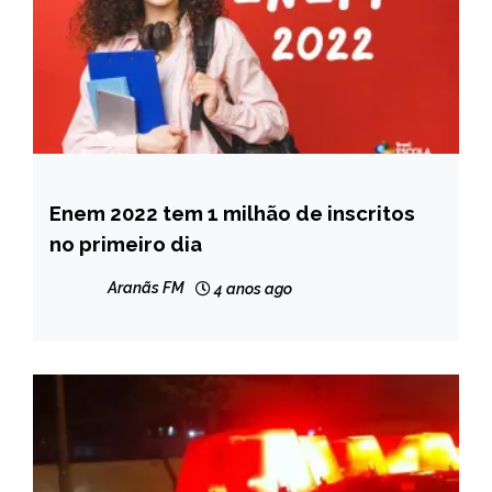
Enem 2022 tem 1 milhão de inscritos
BRASIL
no primeiro dia
NOTÍCIAS
Aranãs FM
4 anos ago