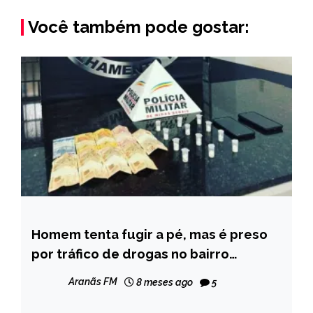
Você também pode gostar:
Homem tenta fugir a pé, mas é preso
MINAS
GERAIS
por tráfico de drogas no bairro
Cazuza, em Diamantina
NOTÍCIAS
Aranãs FM
8 meses ago
5