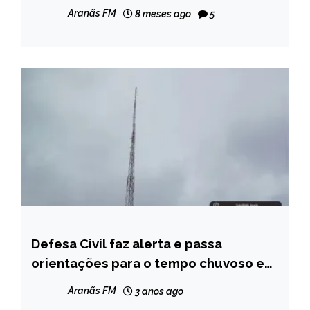
Aranãs FM
8 meses ago
5
Defesa Civil faz alerta e passa
CAPELINHA
orientações para o tempo chuvoso em
NOTÍCIAS
Capelinha
Aranãs FM
3 anos ago