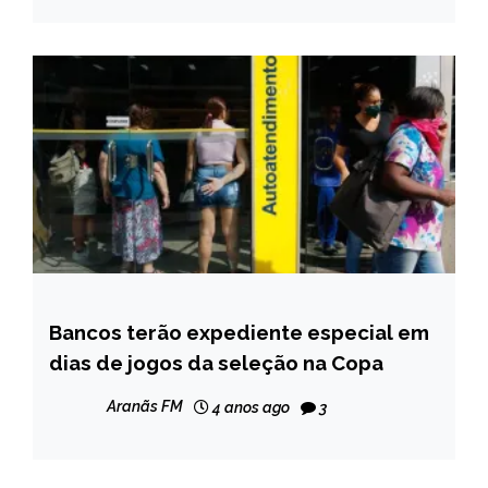
Bancos terão expediente especial em
BRASIL
dias de jogos da seleção na Copa
CAPELINHA
NOTÍCIAS
Aranãs FM
4 anos ago
3