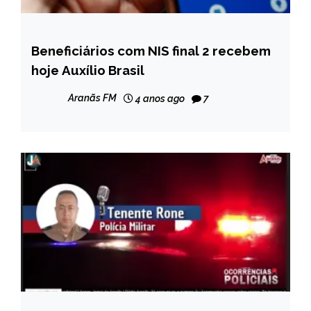
Beneficiários com NIS final 2 recebem
BRASIL
hoje Auxílio Brasil
NOTÍCIAS
Aranãs FM
4 anos ago
7