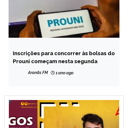
Inscrições para concorrer às bolsas do
BRASIL
Prouni começam nesta segunda
NOTÍCIAS
Aranãs FM
1 ano ago