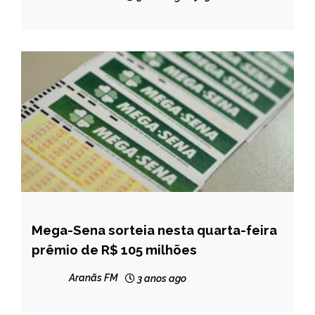
veja cronograma
Mega-Sena sorteia nesta quarta-feira
BRASIL
prêmio de R$ 105 milhões
CAPELINHA
MINAS
Aranãs FM
3 anos ago
GERAIS