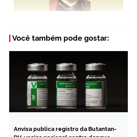
Você também pode gostar:
Anvisa publica registro da Butantan-
BRASIL