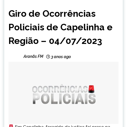
CAPELINHA
Giro de Ocorrências
MINAS
GERAIS
Policiais de Capelinha e
NOTÍCIAS
Região – 04/07/2023
Aranãs FM
3 anos ago