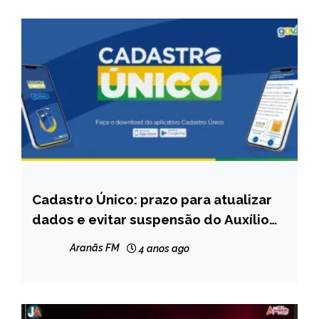
NOTÍCIAS
Cadastro Único: prazo para atualizar
BRASIL
dados e evitar suspensão do Auxílio
CAPELINHA
Brasil vai até sexta; veja o que fazer
NOTÍCIAS
Aranãs FM
4 anos ago