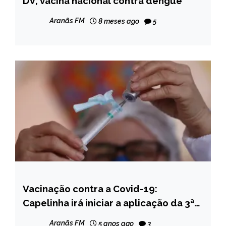
DV, vacina nacional contra dengue
NOTÍCIAS
Aranãs FM
8 meses ago
5
Vacinação contra a Covid-19:
CAPELINHA
Capelinha irá iniciar a aplicação da 3ª
NOTÍCIAS
dose em pessoas com 75 anos ou mais;
Aranãs FM
5 anos ago
3