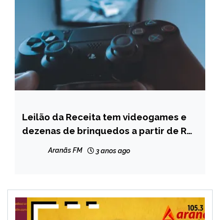
Leilão da Receita tem videogames e
BRASIL
dezenas de brinquedos a partir de R$
CAPELINHA
400; saiba como participar
MINAS
Aranãs FM
3 anos ago
GERAIS
NOTÍCIAS