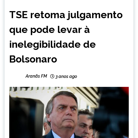
BRASIL
TSE retoma julgamento
NOTÍCIAS
que pode levar à
inelegibilidade de
Bolsonaro
Aranãs FM
3 anos ago