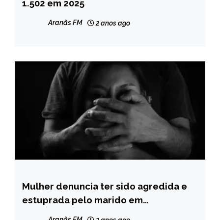
1.502 em 2025
NOTÍCIAS
Aranãs FM
2 anos ago
Mulher denuncia ter sido agredida e
MINAS
GERAIS
estuprada pelo marido em
Itamarandiba
NOTÍCIAS
Aranãs FM
2 anos ago