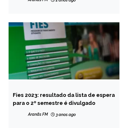
Fies 2023: resultado da lista de espera
BRASIL
para o 2º semestre é divulgado
CAPELINHA
MINAS
Aranãs FM
3 anos ago
GERAIS