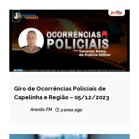
NOTÍCIAS
Giro de Ocorrências Policiais de
CAPELINHA
Capelinha e Região – 05/12/2023
MINAS
GERAIS
Aranãs FM
3 anos ago
NOTÍCIAS