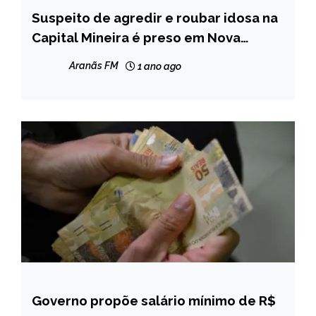
Suspeito de agredir e roubar idosa na
MINAS
GERAIS
Capital Mineira é preso em Nova
Serrana
NOTÍCIAS
Aranãs FM
1 ano ago
Governo propõe salário mínimo de R$
BRASIL