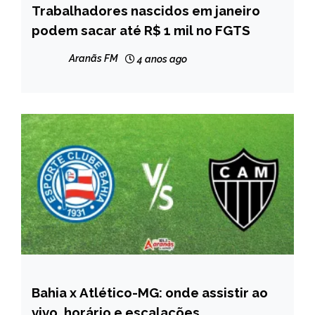
Trabalhadores nascidos em janeiro
BRASIL
podem sacar até R$ 1 mil no FGTS
NOTÍCIAS
Aranãs FM
4 anos ago
Bahia x Atlético-MG: onde assistir ao
ESPORTES
vivo, horário e escalações