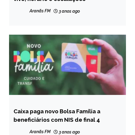
NOTÍCIAS
Aranãs FM
3 anos ago
Caixa paga novo Bolsa Família a
BRASIL
beneficiários com NIS de final 4
NOTÍCIAS
Aranãs FM
3 anos ago