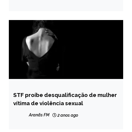
STF proíbe desqualificação de mulher
BRASIL
vítima de violência sexual
NOTÍCIAS
Aranãs FM
2 anos ago