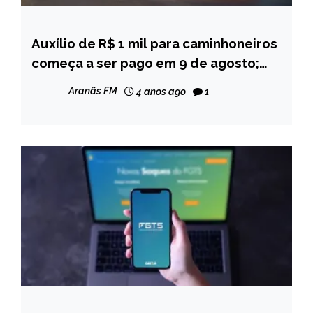
Auxílio de R$ 1 mil para caminhoneiros
BRASIL
começa a ser pago em 9 de agosto;
CAPELINHA
veja calendário
NOTÍCIAS
Aranãs FM
4 anos ago
1