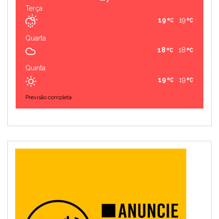
Terça
19
19
Quarta
18
18
Quinta
19
19
Previsão completa