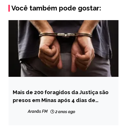
Você também pode gostar:
Mais de 200 foragidos da Justiça são
MINAS
GERAIS
presos em Minas após 4 dias de
operações da PM
NOTÍCIAS
Aranãs FM
2 anos ago