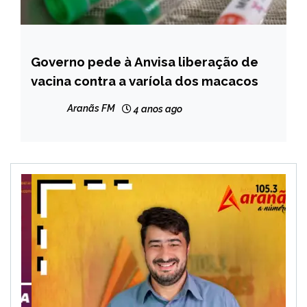
Governo pede à Anvisa liberação de
BRASIL
vacina contra a varíola dos macacos
NOTÍCIAS
Aranãs FM
4 anos ago