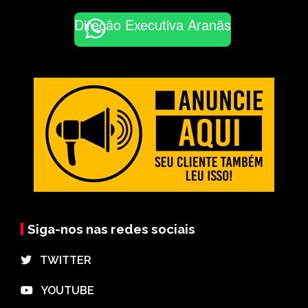
Direção Executiva Aranãs
Siga-nos nas redes sociais
⠀TWITTER
⠀YOUTUBE