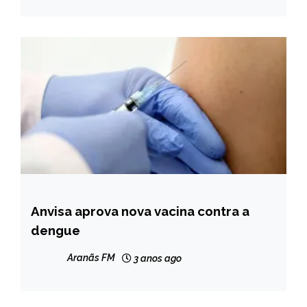
Anvisa aprova nova vacina contra a
BRASIL
dengue
NOTÍCIAS
Aranãs FM
3 anos ago