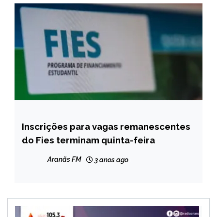
Inscrições para vagas remanescentes
BRASIL
do Fies terminam quinta-feira
CAPELINHA
MINAS
Aranãs FM
3 anos ago
GERAIS
NOTÍCIAS