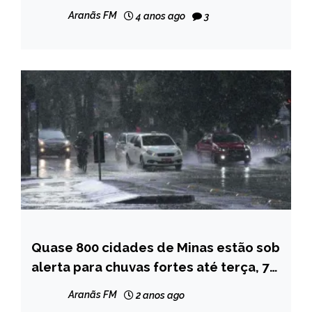
de janeiro
Aranãs FM
4 anos ago
3
Quase 800 cidades de Minas estão sob
NOTÍCIAS
alerta para chuvas fortes até terça, 7;
Capelinha e região estão na lista
Aranãs FM
2 anos ago