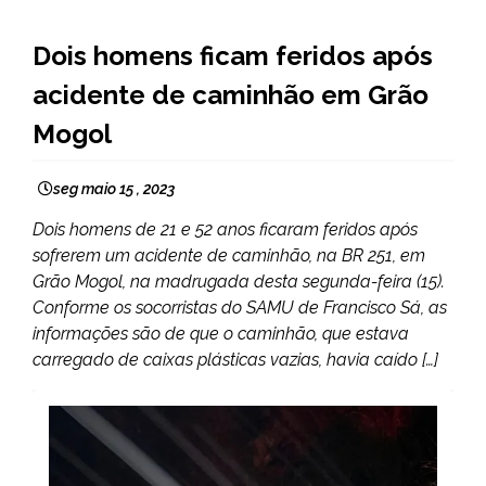
CAPELINHA
Dois homens ficam feridos após
MINAS
acidente de caminhão em Grão
GERAIS
NOTÍCIAS
Mogol
seg maio 15 , 2023
Dois homens de 21 e 52 anos ficaram feridos após
sofrerem um acidente de caminhão, na BR 251, em
Grão Mogol, na madrugada desta segunda-feira (15).
Conforme os socorristas do SAMU de Francisco Sá, as
informações são de que o caminhão, que estava
carregado de caixas plásticas vazias, havia caído […]