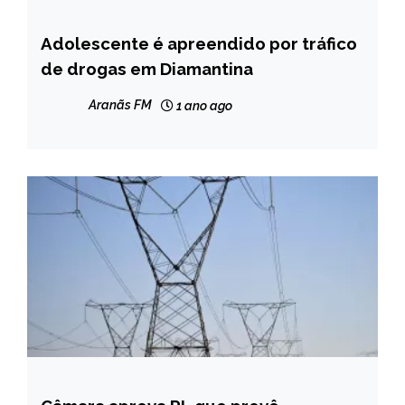
Adolescente é apreendido por tráfico
MINAS
GERAIS
de drogas em Diamantina
NOTÍCIAS
Aranãs FM
1 ano ago
BRASIL