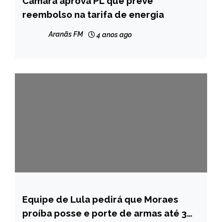
Câmara aprova PL que prevê
reembolso na tarifa de energia
NOTÍCIAS
Aranãs FM
4 anos ago
Equipe de Lula pedirá que Moraes
BRASIL
proíba posse e porte de armas até 3
NOTÍCIAS