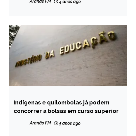
Aranãs FM
4 anos ago
Indígenas e quilombolas já podem
BRASIL
concorrer a bolsas em curso superior
NOTÍCIAS
Aranãs FM
5 anos ago