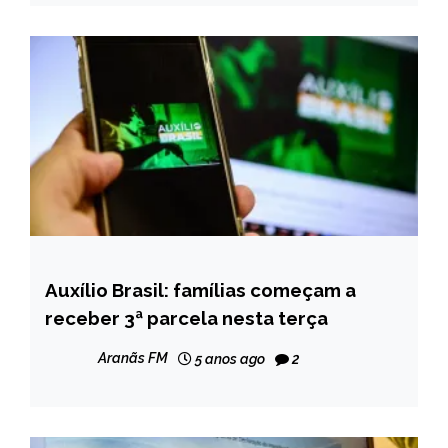
Auxílio Brasil: famílias começam a
BRASIL
receber 3ª parcela nesta terça
NOTÍCIAS
Aranãs FM
5 anos ago
2