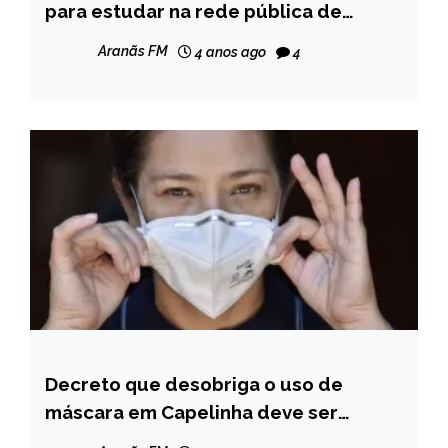
para estudar na rede pública de
MINAS
ensino de Minas
GERAIS
Aranãs FM
4 anos ago
4
NOTÍCIAS
Decreto que desobriga o uso de
CAPELINHA
máscara em Capelinha deve ser
NOTÍCIAS
publicado ainda hoje