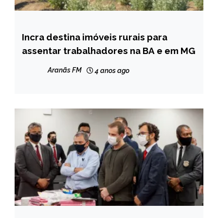
Incra destina imóveis rurais para
BRASIL
assentar trabalhadores na BA e em MG
MINAS
GERAIS
Aranãs FM
4 anos ago
NOTÍCIAS