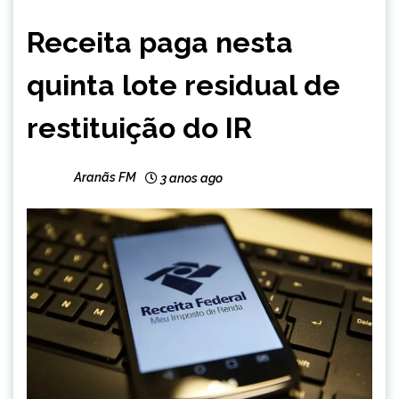
BRASIL
Receita paga nesta
NOTÍCIAS
quinta lote residual de
restituição do IR
Aranãs FM
3 anos ago