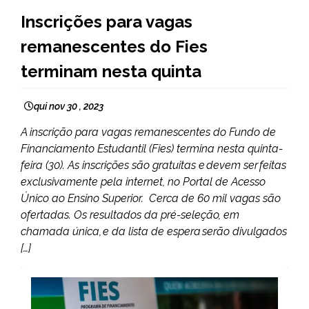
BRASIL
Inscrições para vagas
NOTÍCIAS
remanescentes do Fies
terminam nesta quinta
qui nov 30 , 2023
A inscrição para vagas remanescentes do Fundo de
Financiamento Estudantil (Fies) termina nesta quinta-
feira (30). As inscrições são gratuitas e devem ser feitas
exclusivamente pela internet, no Portal de Acesso
Único ao Ensino Superior. Cerca de 60 mil vagas são
ofertadas. Os resultados da pré-seleção, em
chamada única, e da lista de espera serão divulgados
[…]