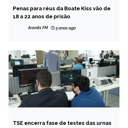
Penas para réus da Boate Kiss vão de
BRASIL
18 a 22 anos de prisão
NOTÍCIAS
Aranãs FM
5 anos ago
TSE encerra fase de testes das urnas
BRASIL