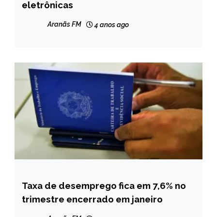
eletrônicas
NOTÍCIAS
Aranãs FM
4 anos ago
Taxa de desemprego fica em 7,6% no
BRASIL
trimestre encerrado em janeiro
NOTÍCIAS