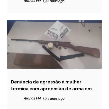
Aranãs FM
2 anos ago
Denúncia de agressão à mulher
MINAS
GERAIS
termina com apreensão de arma em
Peçanha
NOTÍCIAS
Aranãs FM
3 anos ago