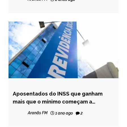
Aposentados do INSS que ganham
BRASIL
mais que o mínimo começam a
NOTÍCIAS
receber 13º
Aranãs FM
1 ano ago
2