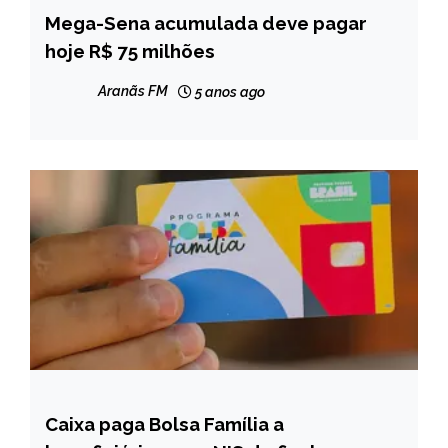
Mega-Sena acumulada deve pagar
BRASIL
hoje R$ 75 milhões
NOTÍCIAS
Aranãs FM
5 anos ago
Caixa paga Bolsa Família a
BRASIL