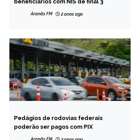
beneficiários com NIS de final 3
NOTÍCIAS
Aranãs FM
2 anos ago
Pedágios de rodovias federais
BRASIL
poderão ser pagos com PIX
NOTÍCIAS
Aranãs FM
2 anos ago