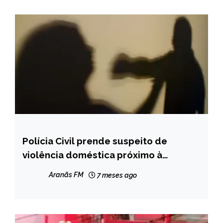
Polícia Civil prende suspeito de
MINAS
GERAIS
violência doméstica próximo à
delegacia em Diamantina
NOTÍCIAS
Aranãs FM
7 meses ago