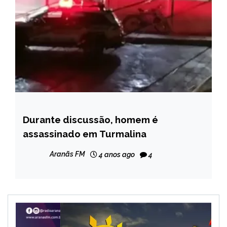
Durante discussão, homem é
CAPELINHA
assassinado em Turmalina
MINAS
GERAIS
Aranãs FM
4 anos ago
4
NOTÍCIAS