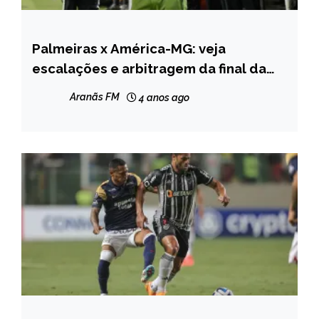
Palmeiras x América-MG: veja
ESPORTES
escalações e arbitragem da final da
Copinha
Aranãs FM
4 anos ago