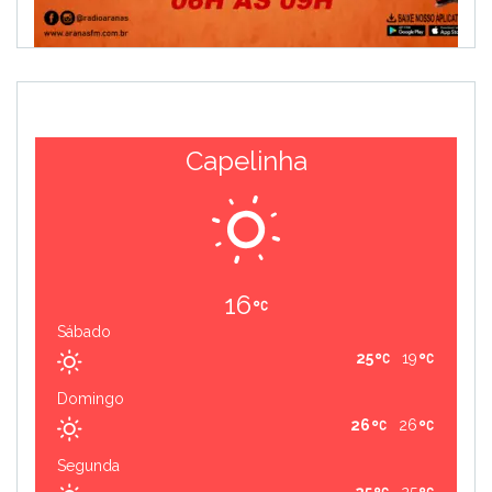
Capelinha
16
Sábado
25
19
Domingo
26
26
Segunda