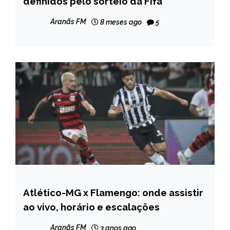
definidos pelo sorteio da Fifa
NOTÍCIAS
Aranãs FM
8 meses ago
5
Atlético-MG x Flamengo: onde assistir
ESPORTES
ao vivo, horário e escalações
Aranãs FM
3 anos ago