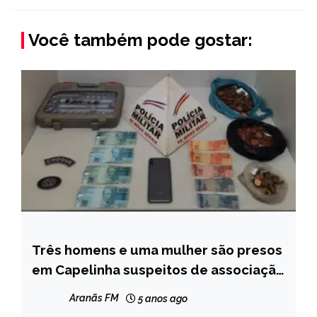
Você também pode gostar:
Três homens e uma mulher são presos
CAPELINHA
em Capelinha suspeitos de associação
NOTÍCIAS
criminosa, entre outros crimes
Aranãs FM
5 anos ago