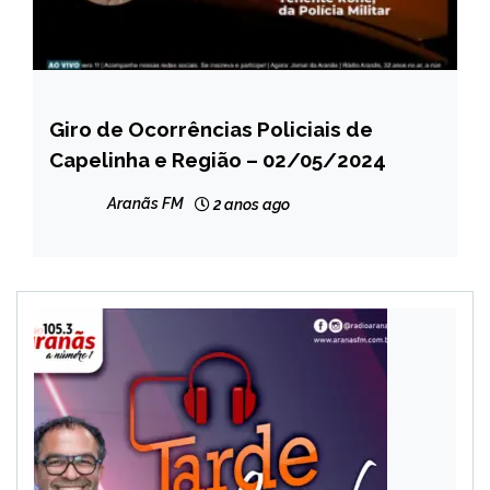
Giro de Ocorrências Policiais de
CAPELINHA
Capelinha e Região – 02/05/2024
MINAS
GERAIS
Aranãs FM
2 anos ago
NOTÍCIAS