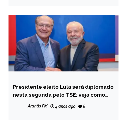
Presidente eleito Lula será diplomado
BRASIL
nesta segunda pelo TSE; veja como
NOTÍCIAS
será o evento
Aranãs FM
4 anos ago
8