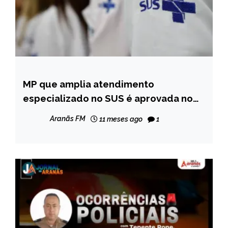
MP que amplia atendimento
BRASIL
especializado no SUS é aprovada no
NOTÍCIAS
Congresso
Aranãs FM
11 meses ago
1