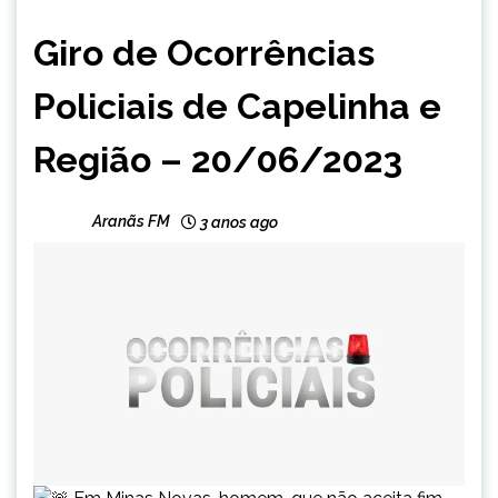
CAPELINHA
Giro de Ocorrências
MINAS
GERAIS
Policiais de Capelinha e
NOTÍCIAS
Região – 20/06/2023
Aranãs FM
3 anos ago