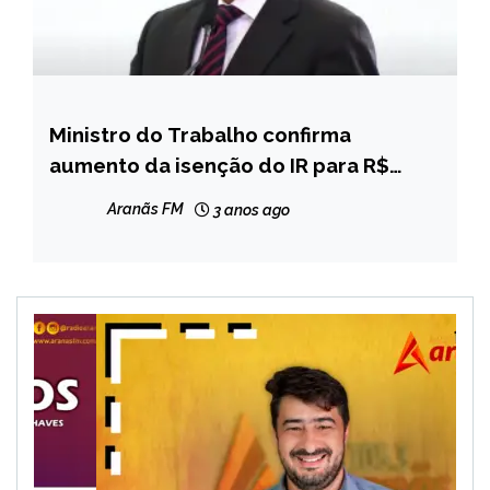
Ministro do Trabalho confirma
BRASIL
aumento da isenção do IR para R$
NOTÍCIAS
2.640, a partir de maio
Aranãs FM
3 anos ago