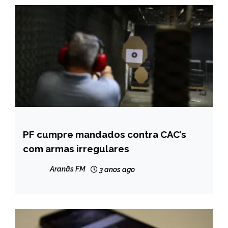
PF cumpre mandados contra CAC’s
BRASIL
com armas irregulares
NOTÍCIAS
Aranãs FM
3 anos ago