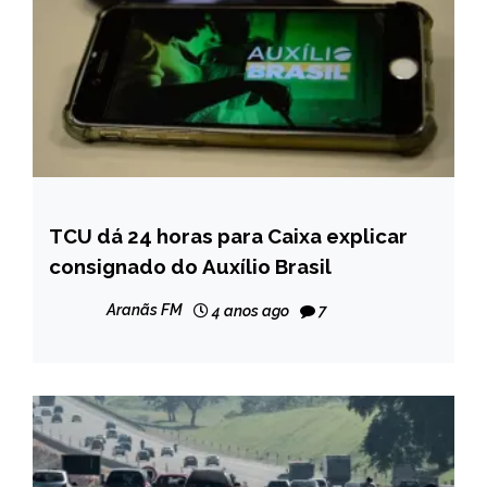
TCU dá 24 horas para Caixa explicar
BRASIL
consignado do Auxílio Brasil
NOTÍCIAS
Aranãs FM
4 anos ago
7