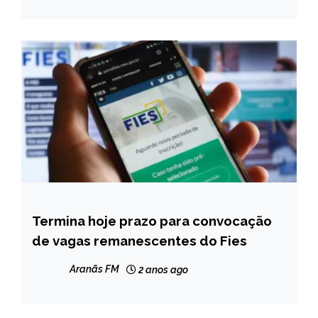
Termina hoje prazo para convocação
BRASIL
de vagas remanescentes do Fies
NOTÍCIAS
Aranãs FM
2 anos ago