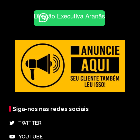
Direção Executiva Aranãs
Siga-nos nas redes sociais
⠀TWITTER
⠀YOUTUBE