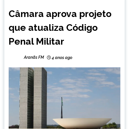
BRASIL
Câmara aprova projeto
NOTÍCIAS
que atualiza Código
Penal Militar
Aranãs FM
4 anos ago