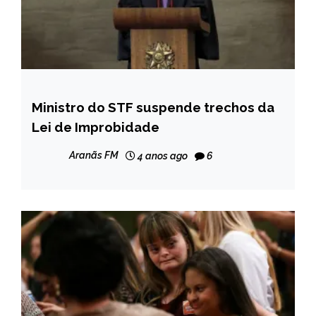
Ministro do STF suspende trechos da
BRASIL
Lei de Improbidade
NOTÍCIAS
Aranãs FM
4 anos ago
6