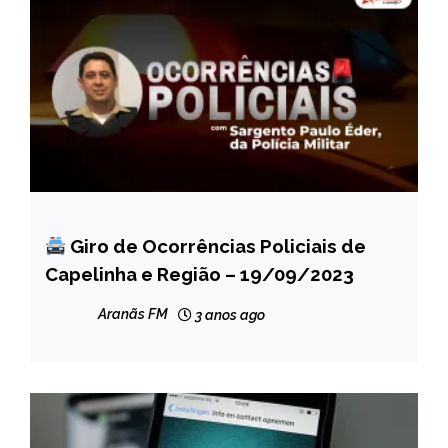
Giro de Ocorrências Policiais de
CAPELINHA
Capelinha e Região – 19/09/2023
MINAS
GERAIS
Aranãs FM
3 anos ago
NOTÍCIAS