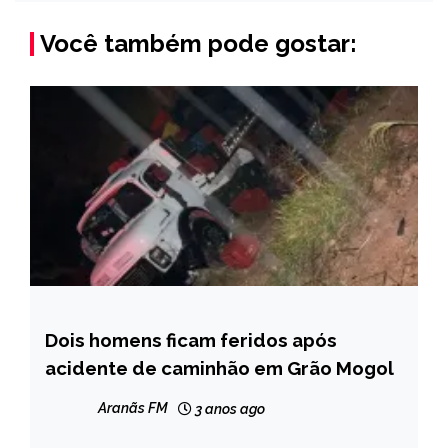
Você também pode gostar:
Dois homens ficam feridos após
CAPELINHA
acidente de caminhão em Grão Mogol
MINAS
GERAIS
Aranãs FM
3 anos ago
NOTÍCIAS