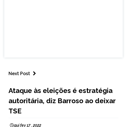
Next Post
BRASIL
Ataque às eleições é estratégia
NOTÍCIAS
autoritária, diz Barroso ao deixar
TSE
qui fev 17 , 2022