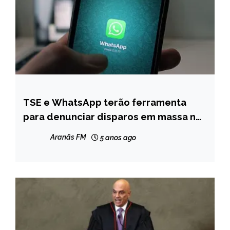
TSE e WhatsApp terão ferramenta
BRASIL
para denunciar disparos em massa nas
NOTÍCIAS
eleições
Aranãs FM
5 anos ago