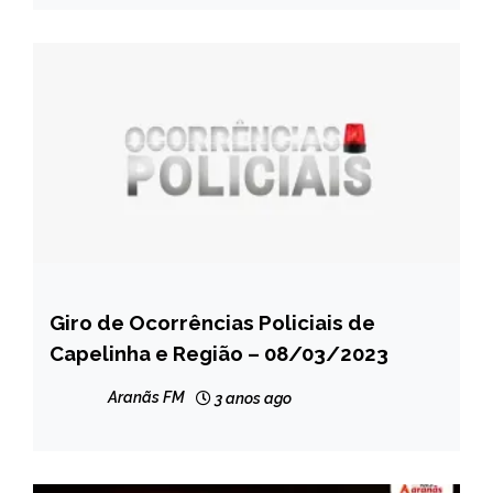
Giro de Ocorrências Policiais de
CAPELINHA
Capelinha e Região – 08/03/2023
MINAS
GERAIS
Aranãs FM
3 anos ago
NOTÍCIAS