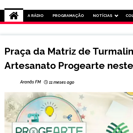
Rádio Aranãs 105.3
A RÁDIO
PROGRAMAÇÃO
NOTÍCIAS
CO
NOTÍCIAS
Praça da Matriz de Turmalin
Artesanato Progearte nest
Aranãs FM
11 meses ago