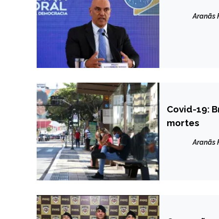
NOTÍCIAS
Aranãs
Covid-19: B
BRASIL
mortes
CAPELINHA
NOTÍCIAS
Aranãs