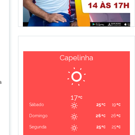
Capelinha
a
17
Sábado
25
19
Domingo
26
26
Segunda
25
25