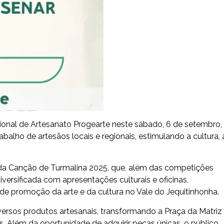
gional de Artesanato Progearte neste sábado, 6 de setembro,
balho de artesãos locais e regionais, estimulando a cultura, 
 da Canção de Turmalina 2025, que, além das competições
rsificada com apresentações culturais e oficinas,
de promoção da arte e da cultura no Vale do Jequitinhonha.
versos produtos artesanais, transformando a Praça da Matriz
. Além da oportunidade de adquirir peças únicas, o público