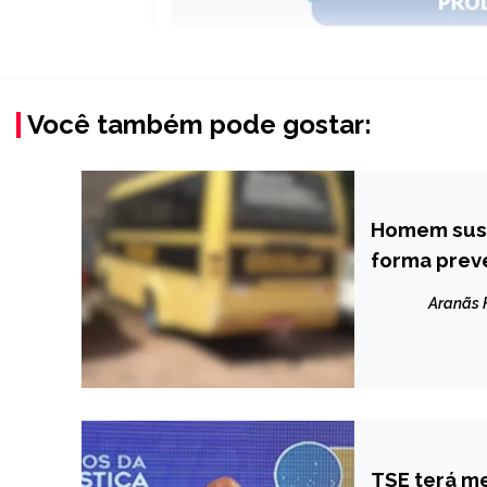
Você também pode gostar:
Homem susp
CAPELINHA
forma prev
MINAS
GERAIS
Aranãs
NOTÍCIAS
TSE terá me
BRASIL