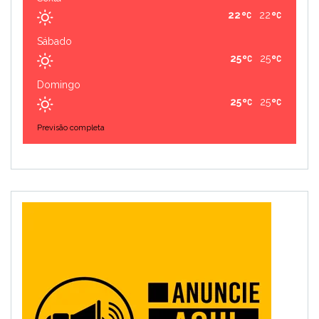
22
22
Sábado
25
25
Domingo
25
25
Previsão completa