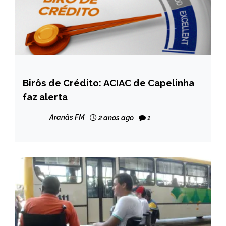
Birôs de Crédito: ACIAC de Capelinha
CAPELINHA
faz alerta
NOTÍCIAS
Aranãs FM
2 anos ago
1