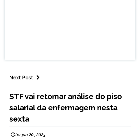
Next Post
BRASIL
STF vai retomar análise do piso
NOTÍCIAS
salarial da enfermagem nesta
sexta
ter jun 20 , 2023