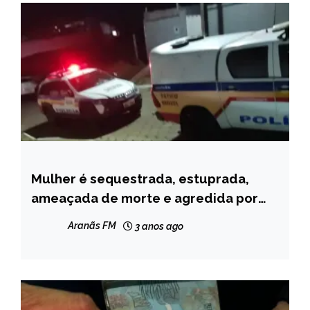
Mulher é sequestrada, estuprada,
CAPELINHA
ameaçada de morte e agredida por
NOTÍCIAS
ex-namorado em MG
Aranãs FM
3 anos ago