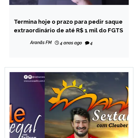
Termina hoje o prazo para pedir saque
BRASIL
extraordinário de até R$ 1 mil do FGTS
NOTÍCIAS
Aranãs FM
4 anos ago
4