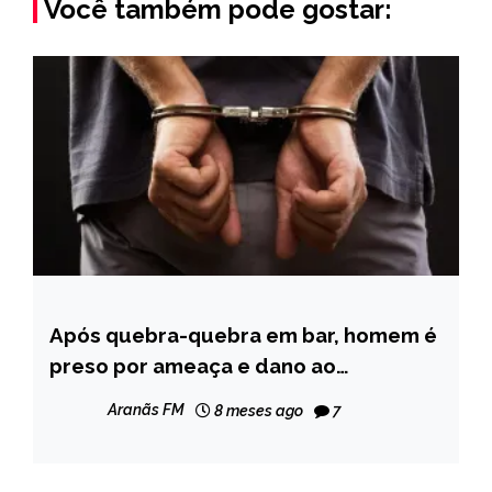
Você também pode gostar:
Após quebra-quebra em bar, homem é
MINAS
GERAIS
preso por ameaça e dano ao
patrimônio público, em Veredinha
NOTÍCIAS
Aranãs FM
8 meses ago
7