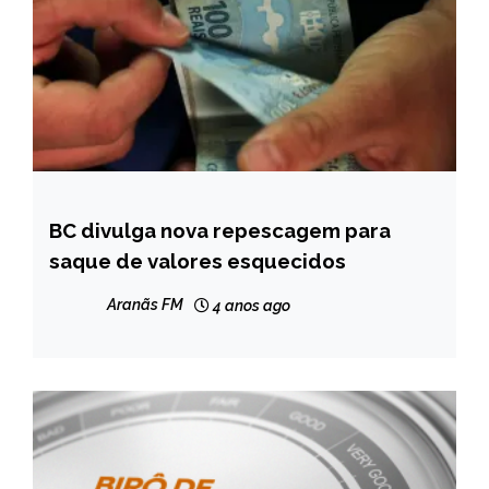
BC divulga nova repescagem para
BRASIL
saque de valores esquecidos
NOTÍCIAS
Aranãs FM
4 anos ago