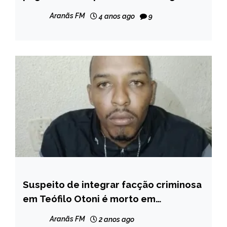
Aranãs FM
4 anos ago
9
Suspeito de integrar facção criminosa
MINAS
GERAIS
em Teófilo Otoni é morto em
confronto com a Polícia
NOTÍCIAS
Aranãs FM
2 anos ago