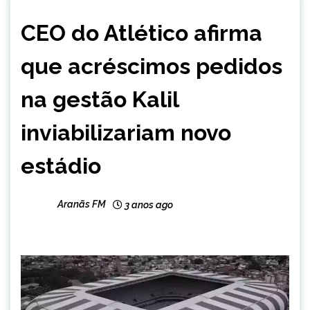
ESPORTES
CEO do Atlético afirma
NOTÍCIAS
que acréscimos pedidos
na gestão Kalil
inviabilizariam novo
estádio
Aranãs FM
3 anos ago