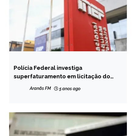
Polícia Federal investiga
BRASIL
superfaturamento em licitação do
NOTÍCIAS
Inep
Aranãs FM
5 anos ago