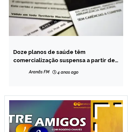
Doze planos de saúde têm
BRASIL
comercialização suspensa a partir de
NOTÍCIAS
hoje
Aranãs FM
4 anos ago