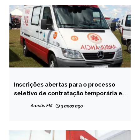
Inscrições abertas para o processo
CAPELINHA
seletivo de contratação temporária e
MINAS
quadro de reservas do SAMU regional
GERAIS
Aranãs FM
3 anos ago
NOTÍCIAS