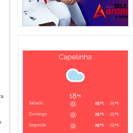
Capelinha
18
rá
Sábado
25
25
Domingo
25
25
e
Segunda
25
25