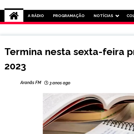
Rádio Aranãs 105.3
A RÁDIO
PROGRAMAÇÃO
NOTÍCIAS
CO
BRASIL
Termina nesta sexta-feira p
NOTÍCIAS
2023
Aranãs FM
3 anos ago