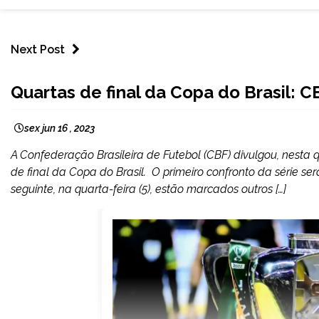
Next Post
ESPORTES
Quartas de final da Copa do Brasil: C
NOTÍCIAS
sex jun 16 , 2023
A Confederação Brasileira de Futebol (CBF) divulgou, nesta 
de final da Copa do Brasil. O primeiro confronto da série será
seguinte, na quarta-feira (5), estão marcados outros […]