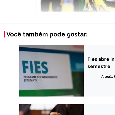
Você também pode gostar:
Fies abre i
BRASIL
semestre
NOTÍCIAS
Aranãs