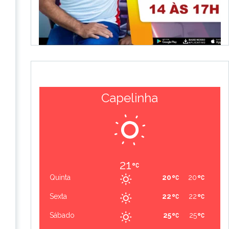
Capelinha
21
Quinta
20
20
Sexta
22
22
Sábado
25
25