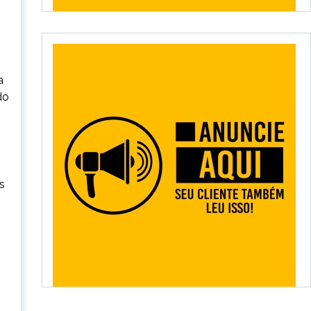
a
do
s