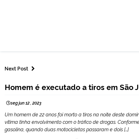
Next Post
MINAS
Homem é executado a tiros em São Jo
GERAIS
NOTÍCIAS
seg jun 12 , 2023
Um homem de 22 anos foi morto a tiros na noite deste doming
vítima tinha envolvimento com o tráfico de drogas. Confo
gasolina, quando duas motocicletas passaram e dois […]