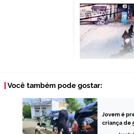
Você também pode gostar:
Jovem é pr
CAPELINHA
criança de
MINAS
GERAIS