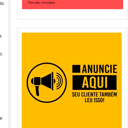
as
Previsão completa
a
os
ue