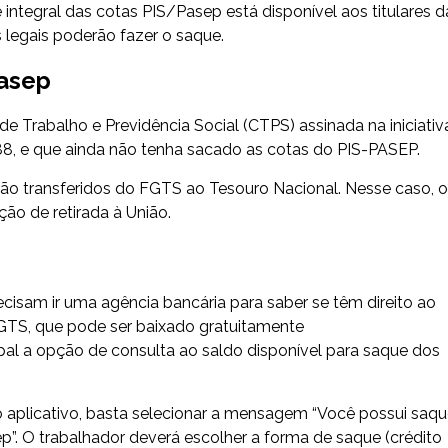
 integral das cotas PIS/Pasep está disponível aos titulares d
os legais poderão fazer o saque.
Pasep
e Trabalho e Previdência Social (CTPS) assinada na iniciativ
88, e que ainda não tenha sacado as cotas do PIS-PASEP.
erão transferidos do FGTS ao Tesouro Nacional. Nesse caso, 
ção de retirada à União.
cisam ir uma agência bancária para saber se têm direito ao
FGTS, que pode ser baixado gratuitamente
cipal a opção de consulta ao saldo disponível para saque dos
rio aplicativo, basta selecionar a mensagem “Você possui saq
sep”. O trabalhador deverá escolher a forma de saque (crédito