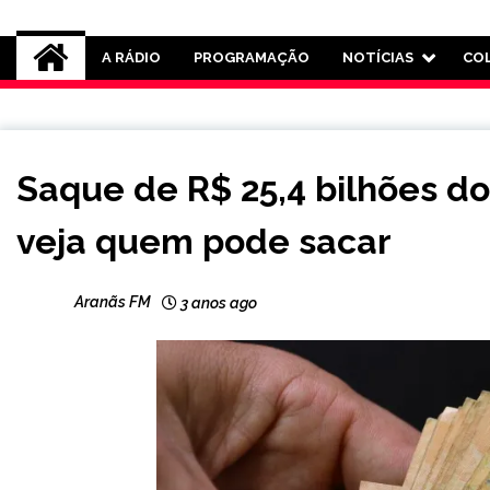
Rádio Aranãs 105.3
A RÁDIO
PROGRAMAÇÃO
NOTÍCIAS
CO
BRASIL
Saque de R$ 25,4 bilhões do
NOTÍCIAS
veja quem pode sacar
Aranãs FM
3 anos ago