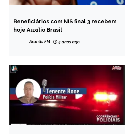
Beneficiários com NIS final 3 recebem
BRASIL
hoje Auxílio Brasil
NOTÍCIAS
Aranãs FM
4 anos ago