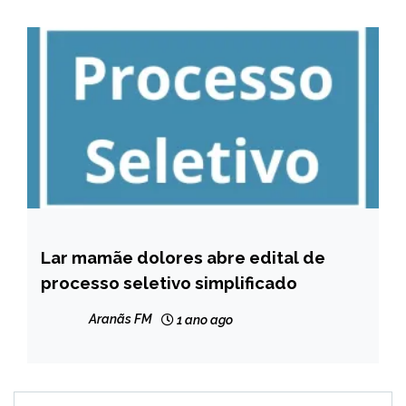
Lar mamãe dolores abre edital de
CAPELINHA
processo seletivo simplificado
NOTÍCIAS
Aranãs FM
1 ano ago