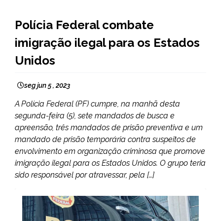
BRASIL
Polícia Federal combate
MINAS
imigração ilegal para os Estados
GERAIS
NOTÍCIAS
Unidos
seg jun 5 , 2023
A Polícia Federal (PF) cumpre, na manhã desta
segunda-feira (5), sete mandados de busca e
apreensão, três mandados de prisão preventiva e um
mandado de prisão temporária contra suspeitos de
envolvimento em organização criminosa que promove
imigração ilegal para os Estados Unidos. O grupo teria
sido responsável por atravessar, pela […]