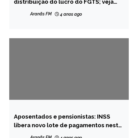
distribuição do lucro do FGTS; veja
NOTÍCIAS
como consultar o valor
Aranãs FM
4 anos ago
Aposentados e pensionistas: INSS
BRASIL
libera novo lote de pagamentos nesta
NOTÍCIAS
quarta; veja o calendário
Aranãs FM
4 anos ago