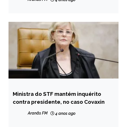
Ministra do STF mantém inquérito
BRASIL
contra presidente, no caso Covaxin
NOTÍCIAS
Aranãs FM
4 anos ago