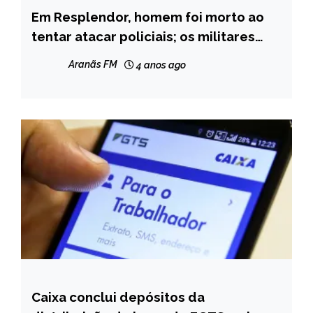
Em Resplendor, homem foi morto ao
CAPELINHA
tentar atacar policiais; os militares
NOTÍCIAS
foram ameaçados com uma foice.
Aranãs FM
4 anos ago
Caixa conclui depósitos da
BRASIL