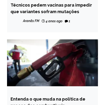
Técnicos pedem vacinas para impedir
BRASIL
que variantes sofram mutações
NOTÍCIAS
Aranãs FM
4 anos ago
1
Entenda o que muda na política de
BRASIL