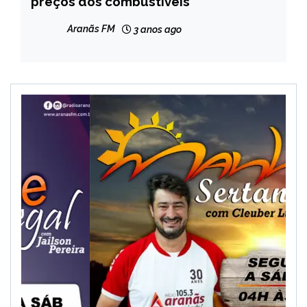
preços dos combustíveis
NOTÍCIAS
Aranãs FM
3 anos ago