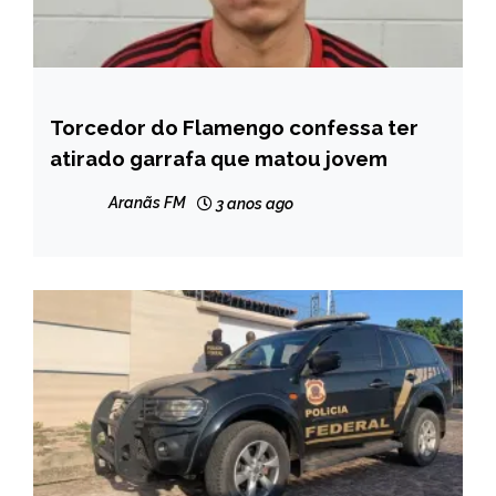
Torcedor do Flamengo confessa ter
BRASIL
atirado garrafa que matou jovem
NOTÍCIAS
Aranãs FM
3 anos ago