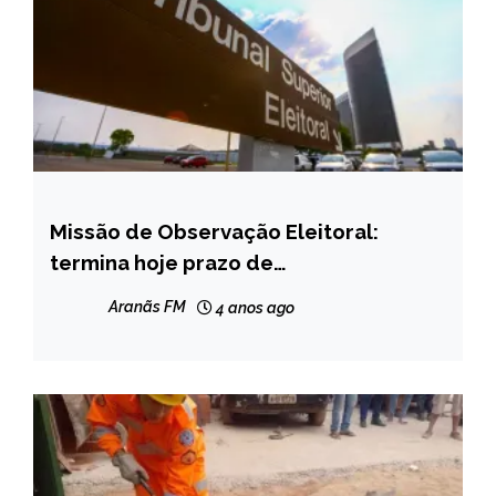
Missão de Observação Eleitoral:
BRASIL
termina hoje prazo de
NOTÍCIAS
credenciamento
Aranãs FM
4 anos ago