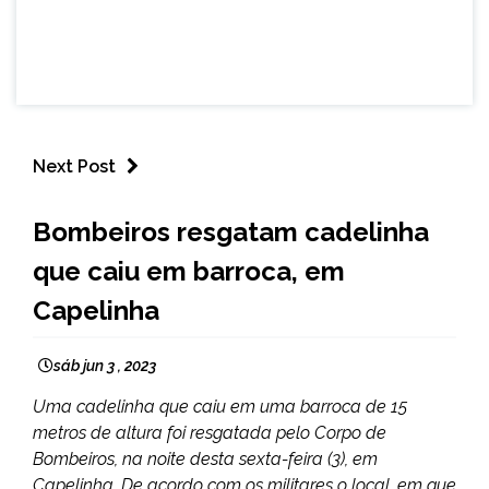
Next Post
CAPELINHA
Bombeiros resgatam cadelinha
NOTÍCIAS
que caiu em barroca, em
Capelinha
sáb jun 3 , 2023
Uma cadelinha que caiu em uma barroca de 15
metros de altura foi resgatada pelo Corpo de
Bombeiros, na noite desta sexta-feira (3), em
Capelinha. De acordo com os militares o local, em que