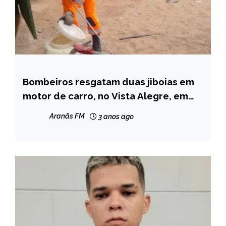
Bombeiros resgatam duas jiboias em
CAPELINHA
motor de carro, no Vista Alegre, em
NOTÍCIAS
Capelinha
Aranãs FM
3 anos ago