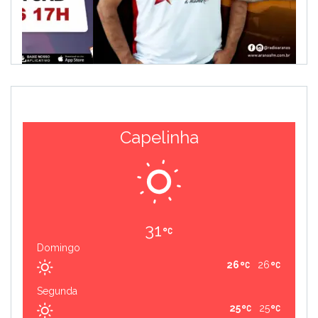
Capelinha
31
Domingo
26
26
Segunda
25
25