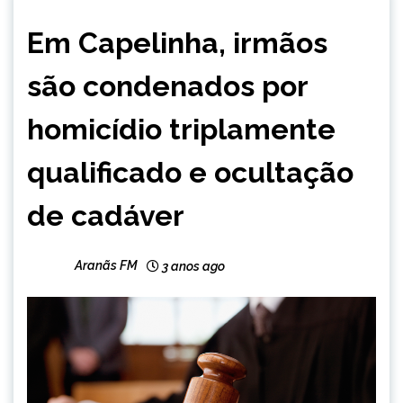
CAPELINHA
Em Capelinha, irmãos
NOTÍCIAS
são condenados por
homicídio triplamente
qualificado e ocultação
de cadáver
Aranãs FM
3 anos ago