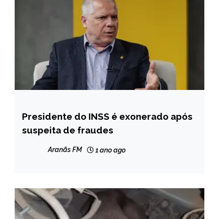
Presidente do INSS é exonerado após
BRASIL
suspeita de fraudes
NOTÍCIAS
Aranãs FM
1 ano ago