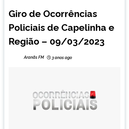
CAPELINHA
Giro de Ocorrências
MINAS
GERAIS
Policiais de Capelinha e
NOTÍCIAS
Região – 09/03/2023
Aranãs FM
3 anos ago