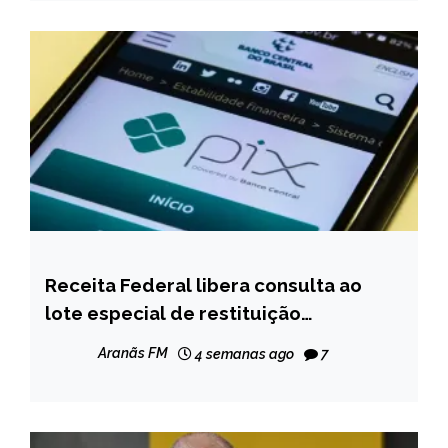
Receita Federal libera consulta ao
BRASIL
lote especial de restituição
NOTÍCIAS
automática do Imposto de Renda
Aranãs FM
4 semanas ago
7
nesta quarta-feira