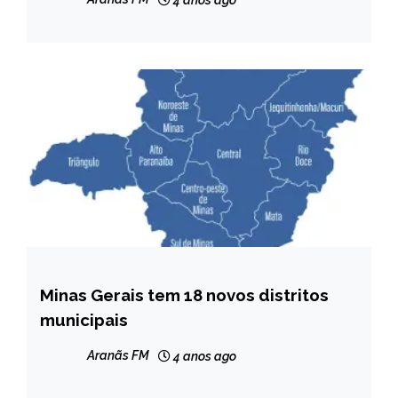
Minas Gerais tem 18 novos distritos
MINAS
GERAIS
municipais
NOTÍCIAS
Aranãs FM
4 anos ago