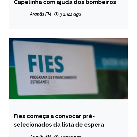
Capelinha com ajuda dos bombeiros
NOTÍCIAS
Aranãs FM
3 anos ago
Fies começa a convocar pré-
BRASIL
selecionados da lista de espera
NOTÍCIAS
Aranãs FM
4 anos ago