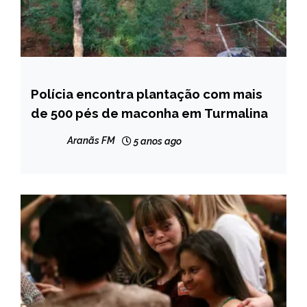
Polícia encontra plantação com mais
CAPELINHA
de 500 pés de maconha em Turmalina
MINAS
GERAIS
Aranãs FM
5 anos ago
NOTÍCIAS