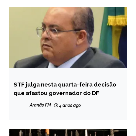
STF julga nesta quarta-feira decisão
BRASIL
que afastou governador do DF
NOTÍCIAS
Aranãs FM
4 anos ago