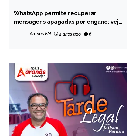
WhatsApp permite recuperar
BRASIL
mensagens apagadas por engano; veja
NOTÍCIAS
como usar
Aranãs FM
4 anos ago
6