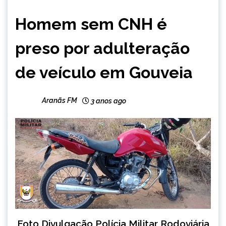
CAPELINHA
Homem sem CNH é
MINAS
GERAIS
preso por adulteração
NOTÍCIAS
de veículo em Gouveia
Aranãs FM
3 anos ago
Foto Divulgação Polícia Militar Rodoviária