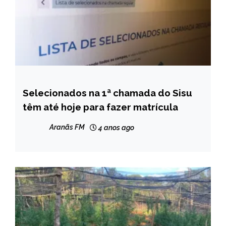
Selecionados na 1ª chamada do Sisu
BRASIL
têm até hoje para fazer matrícula
NOTÍCIAS
Aranãs FM
4 anos ago