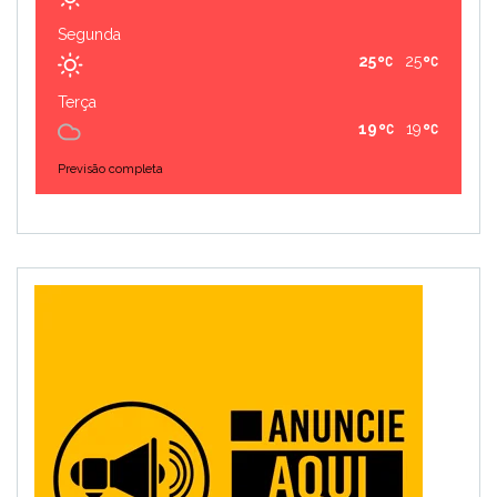
Segunda
25
25
Terça
19
19
Previsão completa