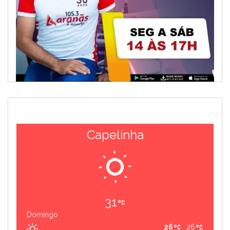
Capelinha
31
Domingo
26
26