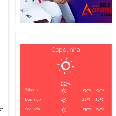
Capelinha
22
Sábado
25
25
Domingo
26
26
2ª
Segunda
25
25