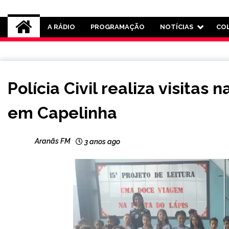
Rádio Aranãs 105.3
A RÁDIO
PROGRAMAÇÃO
NOTÍCIAS
CO
CAPELINHA
Polícia Civil realiza visitas 
NOTÍCIAS
em Capelinha
Aranãs FM
3 anos ago