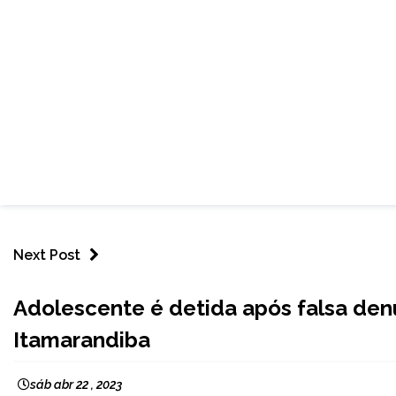
Next Post
CAPELINHA
Adolescente é detida após falsa den
MINAS
Itamarandiba
GERAIS
NOTÍCIAS
sáb abr 22 , 2023