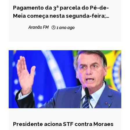
Pagamento da 3ª parcela do Pé-de-
BRASIL
Meia começa nesta segunda-feira;
NOTÍCIAS
Veja o calendário
Aranãs FM
1 ano ago
Presidente aciona STF contra Moraes
BRASIL