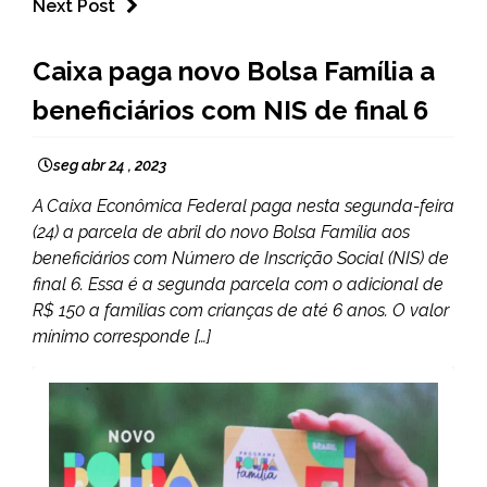
Next Post
BRASIL
Caixa paga novo Bolsa Família a
NOTÍCIAS
beneficiários com NIS de final 6
seg abr 24 , 2023
A Caixa Econômica Federal paga nesta segunda-feira
(24) a parcela de abril do novo Bolsa Família aos
beneficiários com Número de Inscrição Social (NIS) de
final 6. Essa é a segunda parcela com o adicional de
R$ 150 a famílias com crianças de até 6 anos. O valor
mínimo corresponde […]