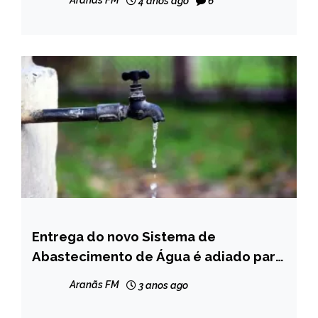
Aranãs FM
4 anos ago
6
Entrega do novo Sistema de
CAPELINHA
Abastecimento de Água é adiado para
NOTÍCIAS
o ano que vem
Aranãs FM
3 anos ago