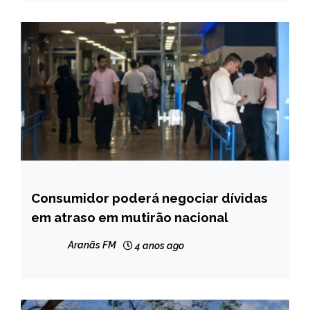
Consumidor poderá negociar dívidas
BRASIL
em atraso em mutirão nacional
NOTÍCIAS
Aranãs FM
4 anos ago