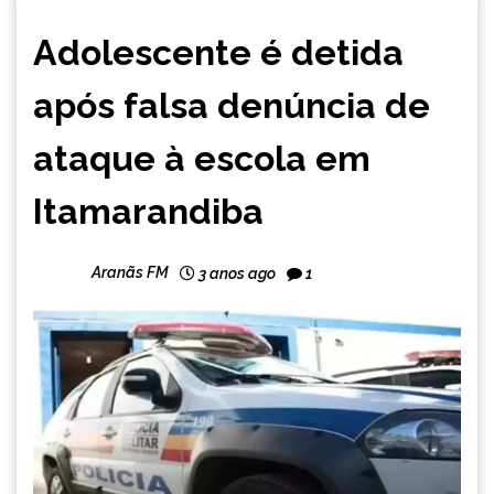
CAPELINHA
Adolescente é detida
MINAS
GERAIS
após falsa denúncia de
NOTÍCIAS
ataque à escola em
Itamarandiba
Aranãs FM
3 anos ago
1