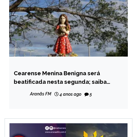
Cearense Menina Benigna será
BRASIL
beatificada nesta segunda; saiba
NOTÍCIAS
quem é a mártir
Aranãs FM
4 anos ago
5