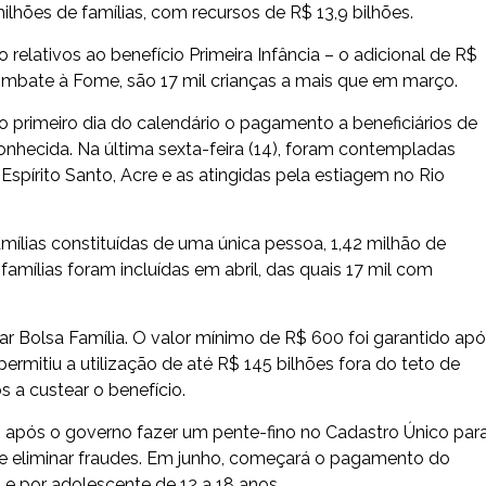
ilhões de famílias, com recursos de R$ 13,9 bilhões.
 relativos ao benefício Primeira Infância – o adicional de R$
ombate à Fome, são 17 mil crianças a mais que em março.
 primeiro dia do calendário o pagamento a beneficiários de
nhecida. Na última sexta-feira (14), foram contempladas
Espírito Santo, Acre e as atingidas pela estiagem no Rio
mílias constituídas de uma única pessoa, 1,42 milhão de
 famílias foram incluídas em abril, das quais 17 mil com
ar Bolsa Família. O valor mínimo de R$ 600 foi garantido ap
rmitiu a utilização de até R$ 145 bilhões fora do teto de
 a custear o benefício.
após o governo fazer um pente-fino no Cadastro Único par
de eliminar fraudes. Em junho, começará o pagamento do
s e por adolescente de 12 a 18 anos.