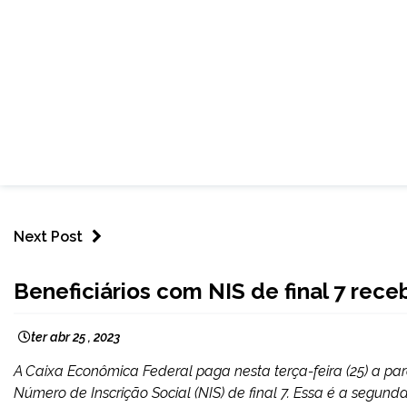
Next Post
BRASIL
Beneficiários com NIS de final 7 rec
NOTÍCIAS
ter abr 25 , 2023
A Caixa Econômica Federal paga nesta terça-feira (25) a par
Número de Inscrição Social (NIS) de final 7. Essa é a segun