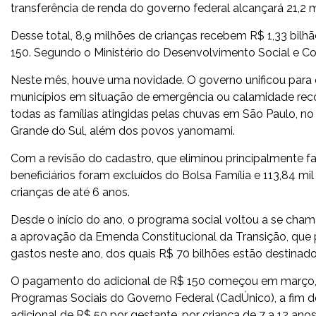
transferência de renda do governo federal alcançará 21,2 m
Desse total, 8,9 milhões de crianças recebem R$ 1,33 bilhão
150. Segundo o Ministério do Desenvolvimento Social e C
Neste mês, houve uma novidade. O governo unificou para o
municípios em situação de emergência ou calamidade reco
todas as famílias atingidas pelas chuvas em São Paulo, no 
Grande do Sul, além dos povos yanomami.
Com a revisão do cadastro, que eliminou principalmente fa
beneficiários foram excluídos do Bolsa Família e 113,84 mil
crianças de até 6 anos.
Desde o início do ano, o programa social voltou a se cham
a aprovação da Emenda Constitucional da Transição, que pe
gastos neste ano, dos quais R$ 70 bilhões estão destinados
O pagamento do adicional de R$ 150 começou em março, 
Programas Sociais do Governo Federal (CadÚnico), a fim 
adicional de R$ 50 por gestante, por criança de 7 a 12 ano