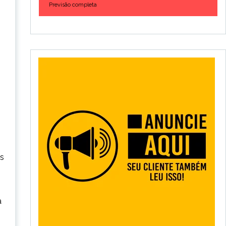
Previsão completa
ós
a