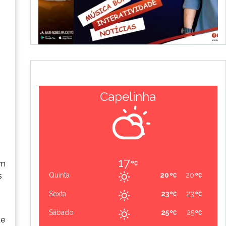
Capelinha
17
om
s
Quinta
20
20
Sexta
23
23
Sábado
25
25
de