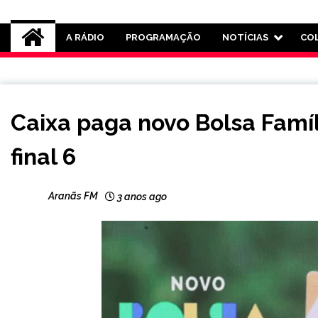
Rádio Aranãs 105.3
A RÁDIO
PROGRAMAÇÃO
NOTÍCIAS
CO
BRASIL
Caixa paga novo Bolsa Famíl
NOTÍCIAS
final 6
Aranãs FM
3 anos ago