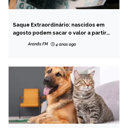
Saque Extraordinário: nascidos em
BRASIL
agosto podem sacar o valor a partir
NOTÍCIAS
desta quarta
Aranãs FM
4 anos ago