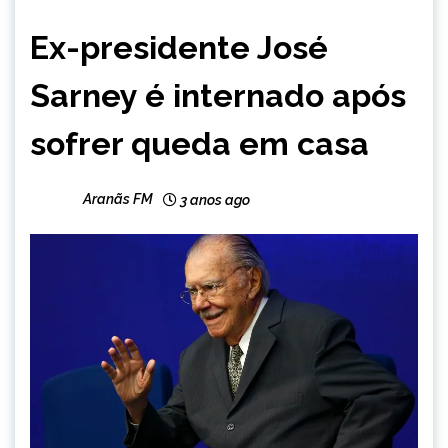
BRASIL
Ex-presidente José
NOTÍCIAS
Sarney é internado após
sofrer queda em casa
Aranãs FM
3 anos ago