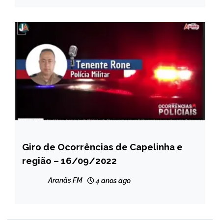
Giro de Ocorrências de Capelinha e
CAPELINHA
região – 16/09/2022
NOTÍCIAS
Aranãs FM
4 anos ago