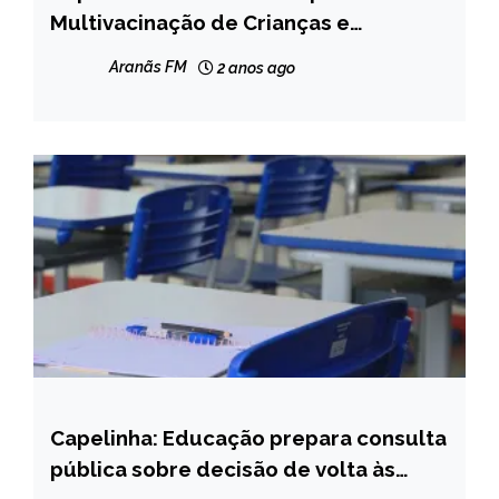
Multivacinação de Crianças e
NOTÍCIAS
Adolescentes
Aranãs FM
2 anos ago
Capelinha: Educação prepara consulta
CAPELINHA
pública sobre decisão de volta às
NOTÍCIAS