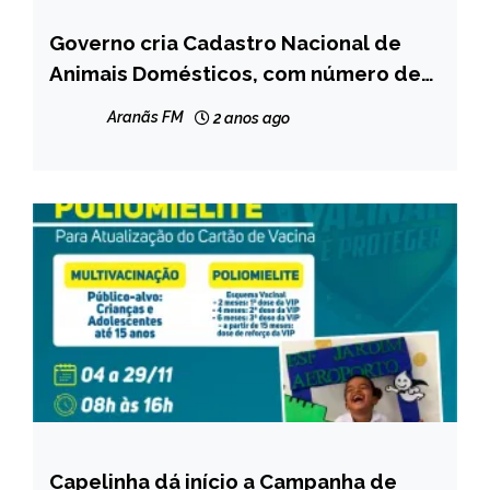
Governo cria Cadastro Nacional de
BRASIL
Animais Domésticos, com número de
identidade para cães e gatos
Aranãs FM
2 anos ago
Capelinha dá início a Campanha de
CAPELINHA