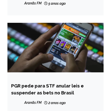
aulas presenciais
Aranãs FM
5 anos ago
PGR pede para STF anular leis e
BRASIL
suspender as bets no Brasil
NOTÍCIAS
Aranãs FM
2 anos ago