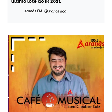
último lote do IR 2021
NOTÍCIAS
Aranãs FM
5 anos ago