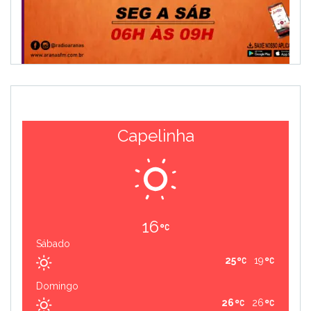
Capelinha
16
Sábado
25
19
Domingo
26
26