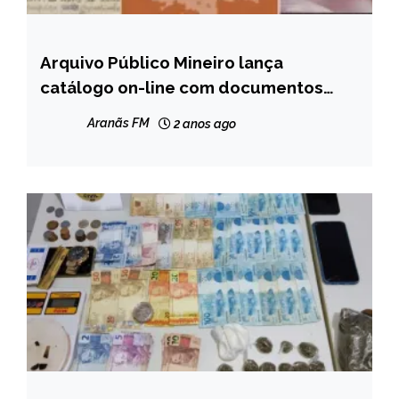
Arquivo Público Mineiro lança
CAPELINHA
catálogo on-line com documentos
MINAS
históricos do Vale do Jequitinhonha
GERAIS
Aranãs FM
2 anos ago
NOTÍCIAS