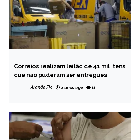
Correios realizam leilão de 41 mil itens
BRASIL
que não puderam ser entregues
NOTÍCIAS
Aranãs FM
4 anos ago
11