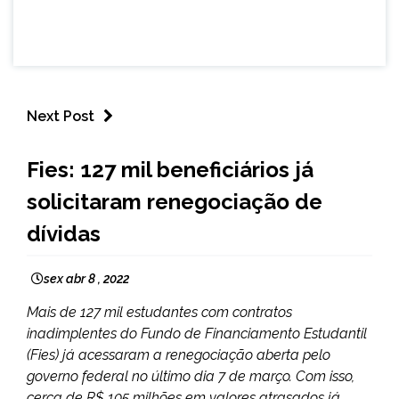
Next Post
BRASIL
Fies: 127 mil beneficiários já
NOTÍCIAS
solicitaram renegociação de
dívidas
sex abr 8 , 2022
Mais de 127 mil estudantes com contratos
inadimplentes do Fundo de Financiamento Estudantil
(Fies) já acessaram a renegociação aberta pelo
governo federal no último dia 7 de março. Com isso,
cerca de R$ 105 milhões em valores atrasados já