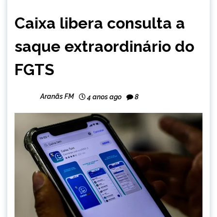
BRASIL
Caixa libera consulta a
NOTÍCIAS
saque extraordinário do
FGTS
Aranãs FM
4 anos ago
8