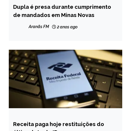
Dupla é presa durante cumprimento
MINAS
GERAIS
de mandados em Minas Novas
NOTÍCIAS
Aranãs FM
2 anos ago
Receita paga hoje restituições do
BRASIL