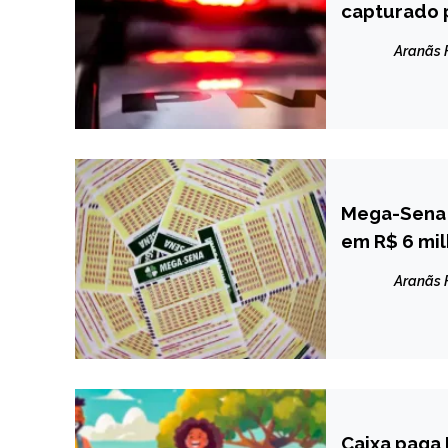
GERAIS
capturado p
NOTÍCIAS
Aranãs
Mega-Sena 
BRASIL
em R$ 6 mi
NOTÍCIAS
Aranãs
Caixa paga 
BRASIL