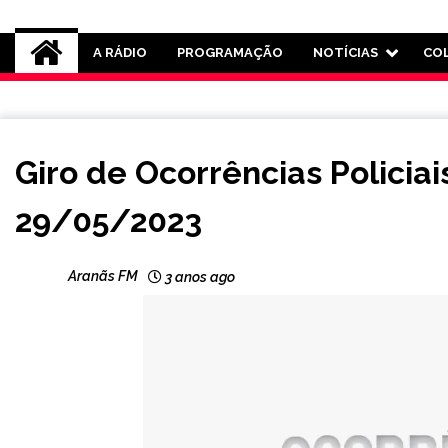
Rádio Aranãs 105.3
A RÁDIO
PROGRAMAÇÃO
NOTÍCIAS
CO
CAPELINHA
Giro de Ocorrências Policia
MINAS
GERAIS
29/05/2023
NOTÍCIAS
Aranãs FM
3 anos ago