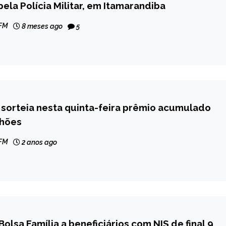
ela Polícia Militar, em Itamarandiba
 FM
8 meses ago
5
sorteia nesta quinta-feira prêmio acumulado
lhões
 FM
2 anos ago
Bolsa Família a beneficiários com NIS de final 9