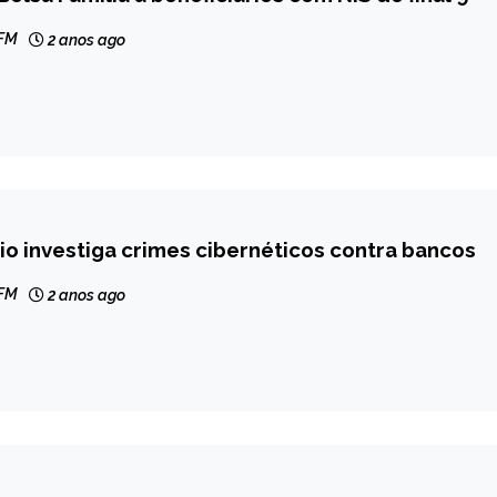
 FM
2 anos ago
Rio investiga crimes cibernéticos contra bancos
 FM
2 anos ago