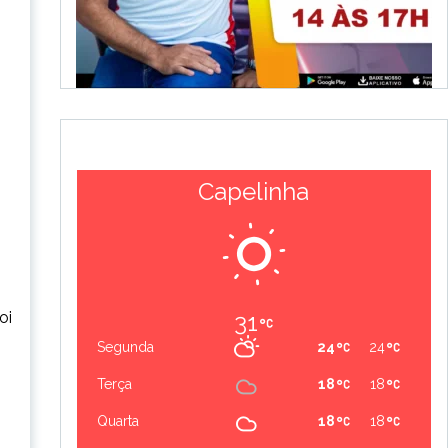
Capelinha
31
oi
Segunda
24
24
Terça
18
18
Quarta
18
18