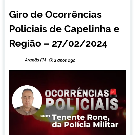
CAPELINHA
Giro de Ocorrências
MINAS
GERAIS
Policiais de Capelinha e
NOTÍCIAS
Região – 27/02/2024
Aranãs FM
2 anos ago