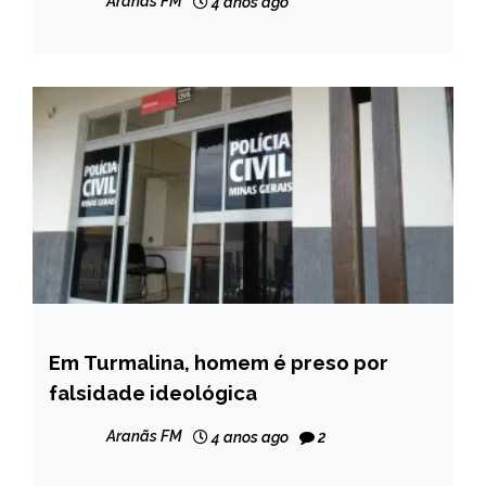
Aranãs FM
4 anos ago
Em Turmalina, homem é preso por
CAPELINHA
falsidade ideológica
MINAS
GERAIS
Aranãs FM
4 anos ago
2
NOTÍCIAS