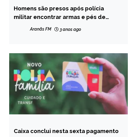
Homens são presos após polícia
CAPELINHA
militar encontrar armas e pés de
MINAS
maconha, em Gouveia
GERAIS
Aranãs FM
3 anos ago
NOTÍCIAS
Caixa conclui nesta sexta pagamento
BRASIL