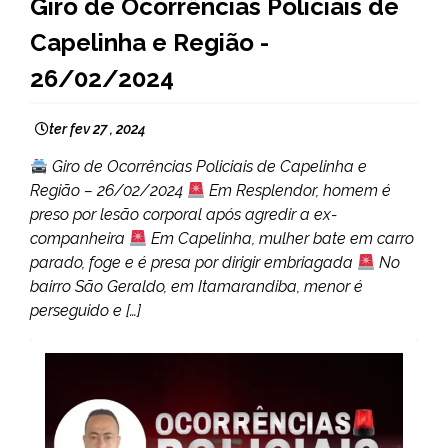
Giro de Ocorrências Policiais de
MINAS
Capelinha e Região -
GERAIS
NOTÍCIAS
26/02/2024
ter fev 27 , 2024
Giro de Ocorrências Policiais de Capelinha e
Região – 26/02/2024
Em Resplendor, homem é
preso por lesão corporal após agredir a ex-
companheira
Em Capelinha, mulher bate em carro
parado, foge e é presa por dirigir embriagada
No
bairro São Geraldo, em Itamarandiba, menor é
perseguido e […]