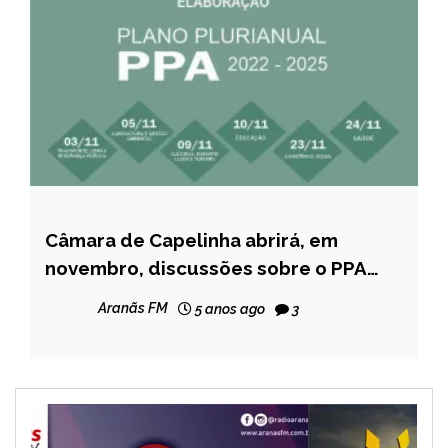
Câmara de Capelinha abrirá, em
CAPELINHA
novembro, discussões sobre o PPA
NOTÍCIAS
2022/2025; veja o cronograma
Aranãs FM
5 anos ago
3