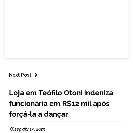
Next Post
CAPELINHA
Loja em Teófilo Otoni indeniza
MINAS
funcionária em R$12 mil após
GERAIS
NOTÍCIAS
forçá-la a dançar
seg abr 17 , 2023