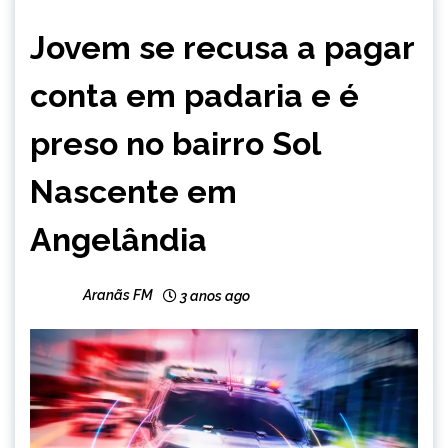
CAPELINHA
Jovem se recusa a pagar
MINAS
GERAIS
conta em padaria e é
NOTÍCIAS
preso no bairro Sol
Nascente em
Angelândia
Aranãs FM
3 anos ago