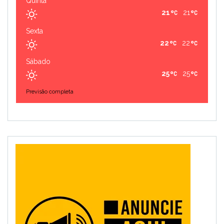
Quinta
21
21
Sexta
22
22
Sábado
25
25
Previsão completa