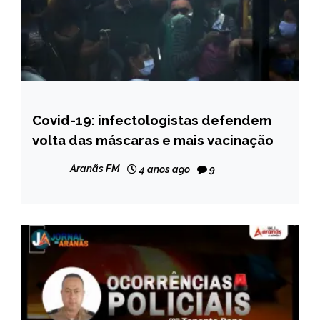
Covid-19: infectologistas defendem
BRASIL
volta das máscaras e mais vacinação
NOTÍCIAS
Aranãs FM
4 anos ago
9