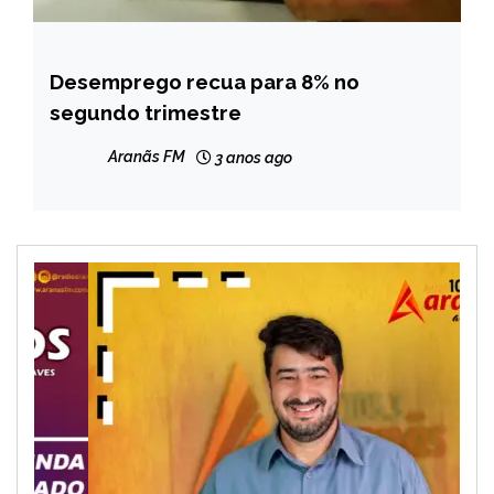
Desemprego recua para 8% no
BRASIL
segundo trimestre
NOTÍCIAS
Aranãs FM
3 anos ago