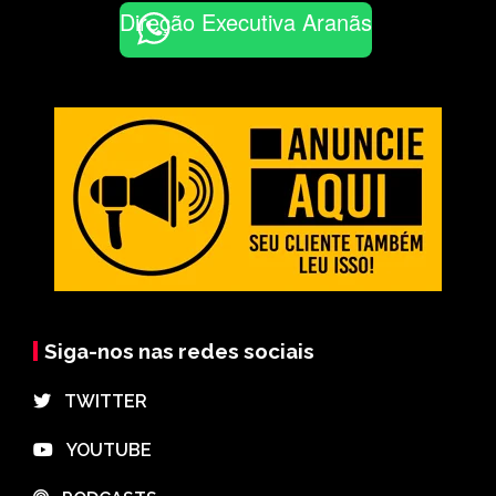
Direção Executiva Aranãs
Siga-nos nas redes sociais
⠀TWITTER
⠀YOUTUBE