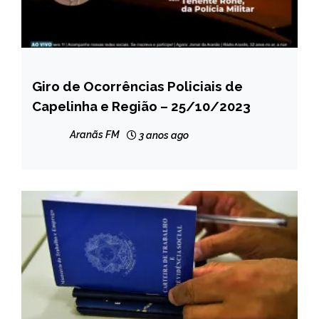
Giro de Ocorrências Policiais de
CAPELINHA
Capelinha e Região – 25/10/2023
MINAS
GERAIS
Aranãs FM
3 anos ago
NOTÍCIAS