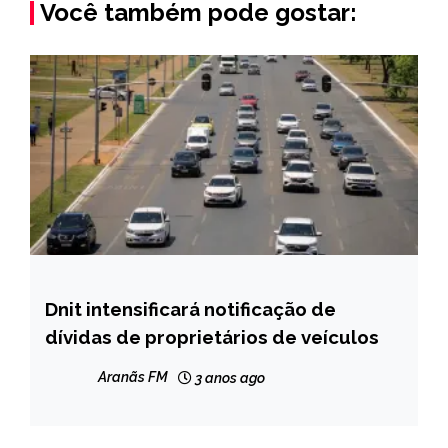
Você também pode gostar:
Dnit intensificará notificação de
BRASIL
dívidas de proprietários de veículos
CAPELINHA
MINAS
Aranãs FM
3 anos ago
GERAIS
NOTÍCIAS