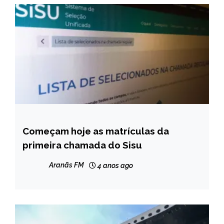
Começam hoje as matrículas da
BRASIL
primeira chamada do Sisu
NOTÍCIAS
Aranãs FM
4 anos ago