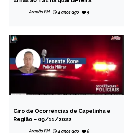
urnas ao TSE na quarta-feira
NOTÍCIAS
Aranãs FM
4 anos ago
5
Giro de Ocorrências de Capelinha e
CAPELINHA
Região – 09/11/2022
NOTÍCIAS
Aranãs FM
4 anos ago
8