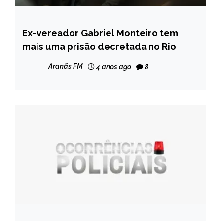
Ex-vereador Gabriel Monteiro tem
BRASIL
mais uma prisão decretada no Rio
NOTÍCIAS
Aranãs FM
4 anos ago
8