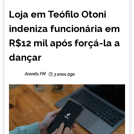
CAPELINHA
Loja em Teófilo Otoni
MINAS
GERAIS
indeniza funcionária em
NOTÍCIAS
R$12 mil após forçá-la a
dançar
Aranãs FM
3 anos ago