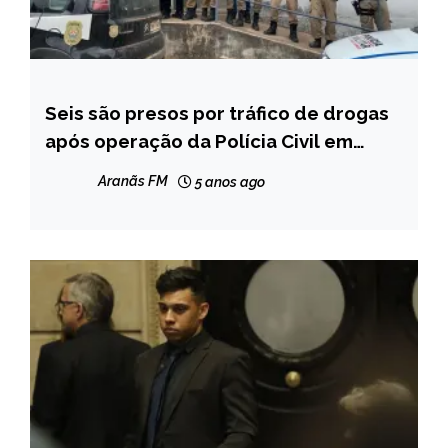
Seis são presos por tráfico de drogas
CAPELINHA
após operação da Polícia Civil em
MINAS
Turmalina
GERAIS
Aranãs FM
5 anos ago
NOTÍCIAS