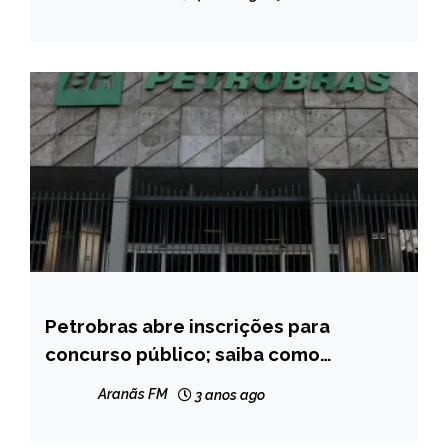
Petrobras abre inscrições para
BRASIL
concurso público; saiba como
NOTÍCIAS
concorrer
Aranãs FM
3 anos ago