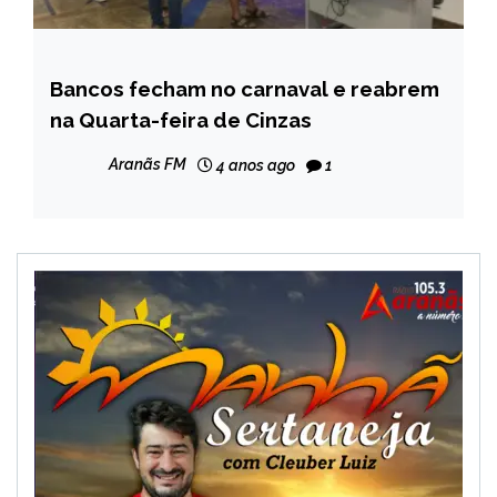
Bancos fecham no carnaval e reabrem
BRASIL
na Quarta-feira de Cinzas
NOTÍCIAS
Aranãs FM
4 anos ago
1