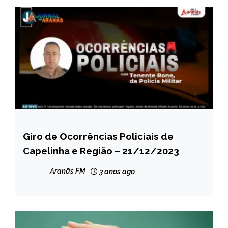
Giro de Ocorrências Policiais de
CAPELINHA
Capelinha e Região – 21/12/2023
MINAS
GERAIS
Aranãs FM
3 anos ago
NOTÍCIAS