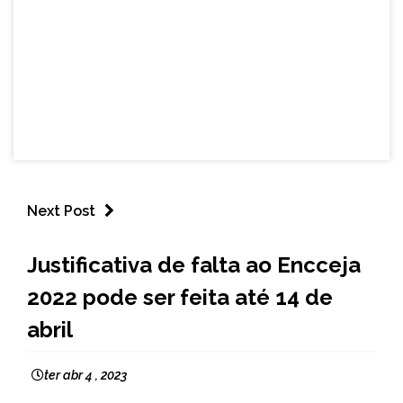
Next Post
BRASIL
Justificativa de falta ao Encceja
NOTÍCIAS
2022 pode ser feita até 14 de
abril
ter abr 4 , 2023