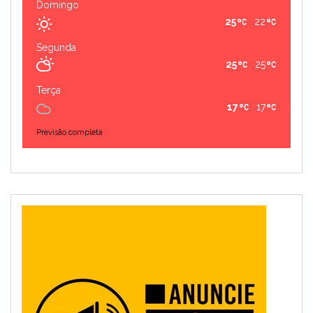
Domingo
25
22
Segunda
25
25
Terça
17
17
Previsão completa