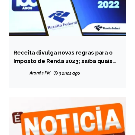
Receita divulga novas regras para o
BRASIL
Imposto de Renda 2023; saiba quais
NOTÍCIAS
são
Aranãs FM
3 anos ago