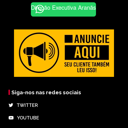
Direção Executiva Aranãs
Siga-nos nas redes sociais
⠀TWITTER
⠀YOUTUBE