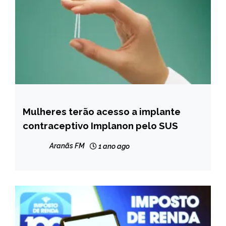
Mulheres terão acesso a implante
BRASIL
contraceptivo Implanon pelo SUS
NOTÍCIAS
Aranãs FM
1 ano ago