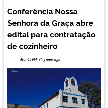
CAPELINHA
Conferência Nossa
NOTÍCIAS
Senhora da Graça abre
edital para contratação
de cozinheiro
Aranãs FM
3 anos ago