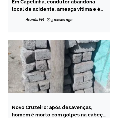
Em Capelinha, condutor abandona
CAPELINHA
local de acidente, ameaça vítima e é
NOTÍCIAS
preso pela PM
Aranãs FM
5 meses ago
Novo Cruzeiro: após desavenças,
CAPELINHA
homem é morto com golpes na cabeça
MINAS