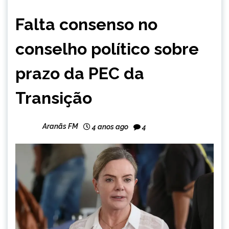
BRASIL
Falta consenso no
NOTÍCIAS
conselho político sobre
prazo da PEC da
Transição
Aranãs FM
4 anos ago
4