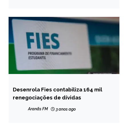
Desenrola Fies contabiliza 164 mil
BRASIL
renegociações de dívidas
NOTÍCIAS
Aranãs FM
3 anos ago