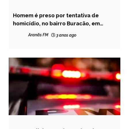
Homem é preso por tentativa de
CAPELINHA
homicídio, no bairro Buracão, em
NOTÍCIAS
Capelinha
Aranãs FM
3 anos ago