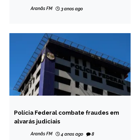
após cair em emboscada
GERAIS
Aranãs FM
3 anos ago
NOTÍCIAS
Polícia Federal combate fraudes em
BRASIL
alvarás judiciais
NOTÍCIAS
Aranãs FM
4 anos ago
8